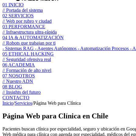
01
INICIO
// Portada del sistema
02
SERVICIOS
// Web por rubro y ciudad
03
PERFORMANCE
// Infraestructura ultra-rápida
04
IA & AUTOMATIZACIÓN
// Robots que trabajan por ti
- Sistemas RAG
- Agentes Autónomos
- Automatización Procesos
- 
05
ETHICAL HACKING
// Seguridad ofensiva real
06
ACADEMIA
// Formación de alto nivel
07
NOSOTROS
// Nuestro ADN
08
BLOG
// Insights del futuro
CONTACTO
Inicio
/
Servicios
/
Página Web para Clínica
Página Web para
Clínica
en Chile
Pacientes buscan clínica por especialidad, seguro y ubicación en Goog
Web médica para clínica con agenda por especialidad, médicos del eq