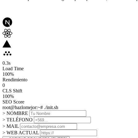
0.3
s
Load Time
100
%
Rendimiento
0
CLS Shift
100%
SEO Score
root@hazlomejor:~# ./init.sh
> NOMBRE
> TELÉFONO
> MAIL
> WEB ACTUAL