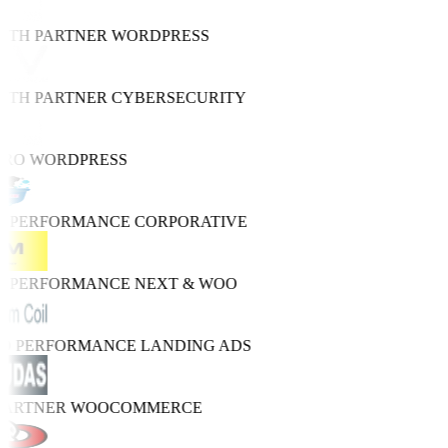
WTH PARTNER
WORDPRESS
WTH PARTNER
CYBERSECURITY
PRO
WORDPRESS
H PERFORMANCE
CORPORATIVE
H PERFORMANCE
NEXT & WOO
RO PERFORMANCE
LANDING ADS
 PARTNER
WOOCOMMERCE