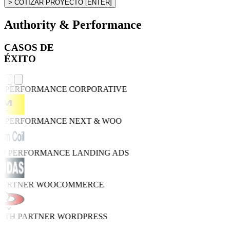
> COTIZAR PROYECTO
[ENTER]
Authority & Performance
CASOS DE
ÉXITO
H PERFORMANCE
CORPORATIVE
H PERFORMANCE
NEXT & WOO
RO PERFORMANCE
LANDING ADS
 PARTNER
WOOCOMMERCE
WTH PARTNER
WORDPRESS