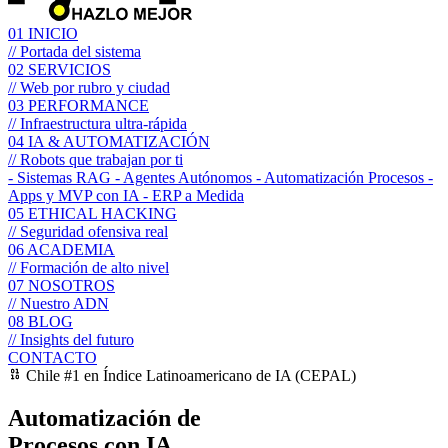
01
INICIO
// Portada del sistema
02
SERVICIOS
// Web por rubro y ciudad
03
PERFORMANCE
// Infraestructura ultra-rápida
04
IA & AUTOMATIZACIÓN
// Robots que trabajan por ti
- Sistemas RAG
- Agentes Autónomos
- Automatización Procesos
-
Apps y MVP con IA
- ERP a Medida
05
ETHICAL HACKING
// Seguridad ofensiva real
06
ACADEMIA
// Formación de alto nivel
07
NOSOTROS
// Nuestro ADN
08
BLOG
// Insights del futuro
CONTACTO
Chile #1 en Índice Latinoamericano de IA (CEPAL)
Automatización de
Procesos con IA