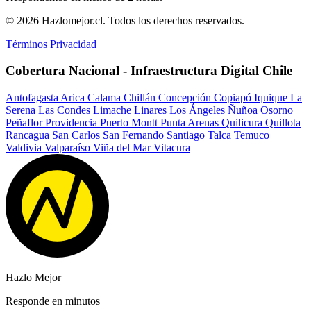
© 2026 Hazlomejor.cl. Todos los derechos reservados.
Términos
Privacidad
Cobertura Nacional - Infraestructura Digital Chile
Antofagasta
Arica
Calama
Chillán
Concepción
Copiapó
Iquique
La
Serena
Las Condes
Limache
Linares
Los Ángeles
Ñuñoa
Osorno
Peñaflor
Providencia
Puerto Montt
Punta Arenas
Quilicura
Quillota
Rancagua
San Carlos
San Fernando
Santiago
Talca
Temuco
Valdivia
Valparaíso
Viña del Mar
Vitacura
Hazlo Mejor
Responde en minutos