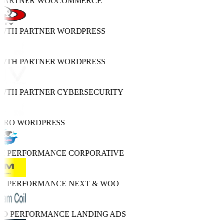
 PARTNER
WOOCOMMERCE
OWTH PARTNER
WORDPRESS
OWTH PARTNER
WORDPRESS
OWTH PARTNER
CYBERSECURITY
PRO
WORDPRESS
GH PERFORMANCE
CORPORATIVE
GH PERFORMANCE
NEXT & WOO
TRO PERFORMANCE
LANDING ADS