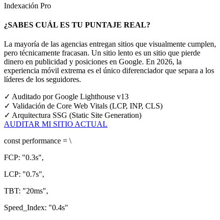
Indexación Pro
¿SABES CUÁL ES TU PUNTAJE REAL?
La mayoría de las agencias entregan sitios que visualmente cumplen,
pero técnicamente fracasan. Un sitio lento es un sitio que pierde
dinero en publicidad y posiciones en Google.
En 2026, la
experiencia móvil extrema es el único diferenciador que separa a los
líderes de los seguidores.
✓
Auditado por Google Lighthouse v13
✓
Validación de Core Web Vitals (LCP, INP, CLS)
✓
Arquitectura SSG (Static Site Generation)
AUDITAR MI SITIO ACTUAL
const
performance = \
FCP:
"0.3s"
,
LCP:
"0.7s"
,
TBT:
"20ms"
,
Speed_Index:
"0.4s"