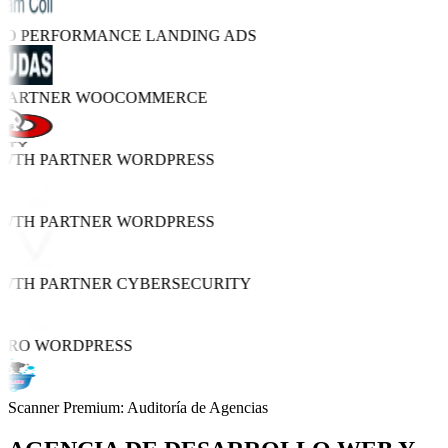
TRO PERFORMANCE
LANDING ADS
 PARTNER
WOOCOMMERCE
OWTH PARTNER
WORDPRESS
OWTH PARTNER
WORDPRESS
OWTH PARTNER
CYBERSECURITY
PRO
WORDPRESS
Scanner Premium: Auditoría de Agencias