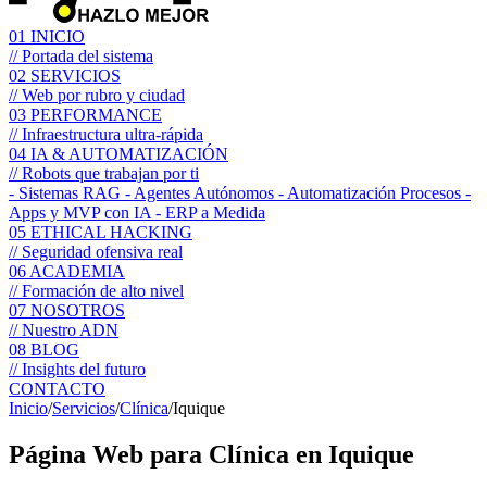
01
INICIO
// Portada del sistema
02
SERVICIOS
// Web por rubro y ciudad
03
PERFORMANCE
// Infraestructura ultra-rápida
04
IA & AUTOMATIZACIÓN
// Robots que trabajan por ti
- Sistemas RAG
- Agentes Autónomos
- Automatización Procesos
-
Apps y MVP con IA
- ERP a Medida
05
ETHICAL HACKING
// Seguridad ofensiva real
06
ACADEMIA
// Formación de alto nivel
07
NOSOTROS
// Nuestro ADN
08
BLOG
// Insights del futuro
CONTACTO
Inicio
/
Servicios
/
Clínica
/
Iquique
Página Web para
Clínica
en Iquique