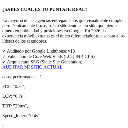
¿SABES CUÁL ES TU PUNTAJE REAL?
La mayoría de las agencias entregan sitios que visualmente cumplen,
pero técnicamente fracasan. Un sitio lento es un sitio que pierde
dinero en publicidad y posiciones en Google.
En 2026, la
experiencia móvil extrema es el único diferenciador que separa a los
líderes de los seguidores.
✓
Auditado por Google Lighthouse v13
✓
Validación de Core Web Vitals (LCP, INP, CLS)
✓
Arquitectura SSG (Static Site Generation)
AUDITAR MI SITIO ACTUAL
const
performance = \
FCP:
"0.3s"
,
LCP:
"0.7s"
,
TBT:
"20ms"
,
Speed_Index:
"0.4s"
\