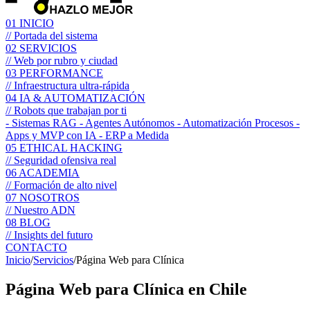
01
INICIO
// Portada del sistema
02
SERVICIOS
// Web por rubro y ciudad
03
PERFORMANCE
// Infraestructura ultra-rápida
04
IA & AUTOMATIZACIÓN
// Robots que trabajan por ti
- Sistemas RAG
- Agentes Autónomos
- Automatización Procesos
-
Apps y MVP con IA
- ERP a Medida
05
ETHICAL HACKING
// Seguridad ofensiva real
06
ACADEMIA
// Formación de alto nivel
07
NOSOTROS
// Nuestro ADN
08
BLOG
// Insights del futuro
CONTACTO
Inicio
/
Servicios
/
Página Web para Clínica
Página Web para
Clínica
en Chile