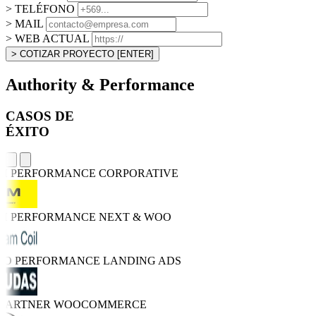
> TELÉFONO
> MAIL
> WEB ACTUAL
> COTIZAR PROYECTO
[ENTER]
Authority & Performance
CASOS DE
ÉXITO
GH PERFORMANCE
CORPORATIVE
GH PERFORMANCE
NEXT & WOO
TRO PERFORMANCE
LANDING ADS
 PARTNER
WOOCOMMERCE