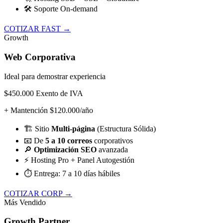
🛠️
Soporte On-demand
COTIZAR FAST →
Growth
Web Corporativa
Ideal para demostrar experiencia
$450.000
Exento de IVA
+ Mantención $120.000/año
🏗️
Sitio
Multi-página
(Estructura Sólida)
📧
De
5 a 10 correos
corporativos
🔎
Optimización SEO
avanzada
⚡
Hosting Pro + Panel Autogestión
⏱️
Entrega: 7 a 10 días hábiles
COTIZAR CORP →
Más Vendido
Growth Partner