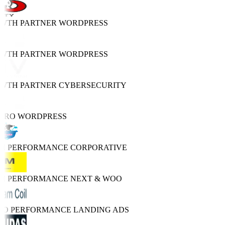
OWTH PARTNER
WORDPRESS
OWTH PARTNER
WORDPRESS
OWTH PARTNER
CYBERSECURITY
PRO
WORDPRESS
GH PERFORMANCE
CORPORATIVE
GH PERFORMANCE
NEXT & WOO
TRO PERFORMANCE
LANDING ADS