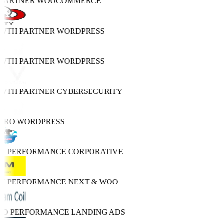
 PARTNER
WOOCOMMERCE
OWTH PARTNER
WORDPRESS
OWTH PARTNER
WORDPRESS
OWTH PARTNER
CYBERSECURITY
 PRO
WORDPRESS
GH PERFORMANCE
CORPORATIVE
GH PERFORMANCE
NEXT & WOO
TRO PERFORMANCE
LANDING ADS