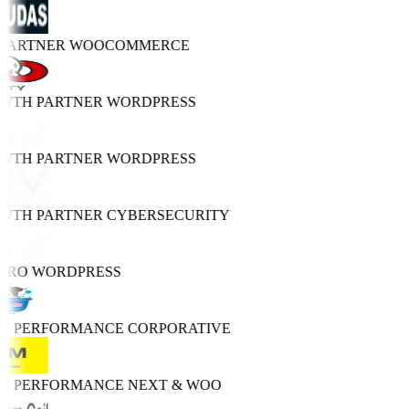
 PARTNER
WOOCOMMERCE
OWTH PARTNER
WORDPRESS
OWTH PARTNER
WORDPRESS
OWTH PARTNER
CYBERSECURITY
 PRO
WORDPRESS
GH PERFORMANCE
CORPORATIVE
GH PERFORMANCE
NEXT & WOO