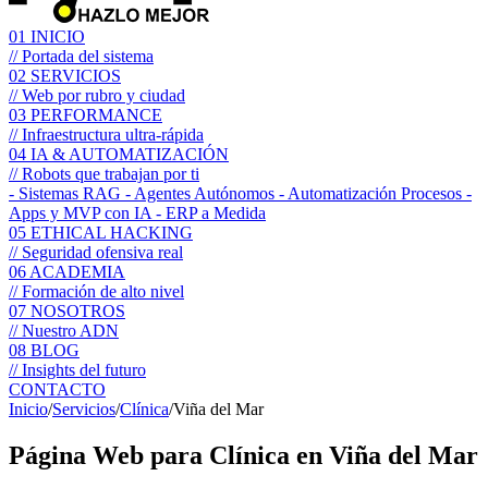
01
INICIO
// Portada del sistema
02
SERVICIOS
// Web por rubro y ciudad
03
PERFORMANCE
// Infraestructura ultra-rápida
04
IA & AUTOMATIZACIÓN
// Robots que trabajan por ti
- Sistemas RAG
- Agentes Autónomos
- Automatización Procesos
-
Apps y MVP con IA
- ERP a Medida
05
ETHICAL HACKING
// Seguridad ofensiva real
06
ACADEMIA
// Formación de alto nivel
07
NOSOTROS
// Nuestro ADN
08
BLOG
// Insights del futuro
CONTACTO
Inicio
/
Servicios
/
Clínica
/
Viña del Mar
Página Web para
Clínica
en Viña del Mar