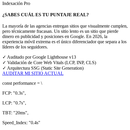
Indexación Pro
¿SABES CUÁL ES TU PUNTAJE REAL?
La mayoría de las agencias entregan sitios que visualmente cumplen,
pero técnicamente fracasan. Un sitio lento es un sitio que pierde
dinero en publicidad y posiciones en Google.
En 2026, la
experiencia móvil extrema es el único diferenciador que separa a los
líderes de los seguidores.
✓
Auditado por Google Lighthouse v13
✓
Validación de Core Web Vitals (LCP, INP, CLS)
✓
Arquitectura SSG (Static Site Generation)
AUDITAR MI SITIO ACTUAL
const
performance = \
FCP:
"0.3s"
,
LCP:
"0.7s"
,
TBT:
"20ms"
,
Speed_Index:
"0.4s"