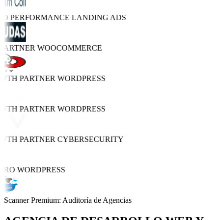
TRO PERFORMANCE
LANDING ADS
 PARTNER
WOOCOMMERCE
OWTH PARTNER
WORDPRESS
OWTH PARTNER
WORDPRESS
OWTH PARTNER
CYBERSECURITY
 PRO
WORDPRESS
Scanner Premium: Auditoría de Agencias