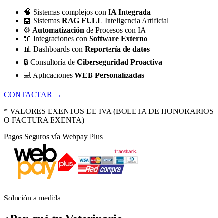
🧠
Sistemas complejos con
IA Integrada
🤖
Sistemas
RAG FULL
Inteligencia Artificial
⚙️
Automatización
de Procesos con IA
🔌
Integraciones con
Software Externo
📊
Dashboards con
Reportería de datos
🔒
Consultoría de
Ciberseguridad Proactiva
💻
Aplicaciones
WEB Personalizadas
CONTACTAR →
* VALORES EXENTOS DE IVA (BOLETA DE HONORARIOS
O FACTURA EXENTA)
Pagos Seguros vía Webpay Plus
Solución a medida