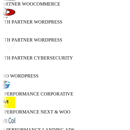
 PARTNER
WOOCOMMERCE
OWTH PARTNER
WORDPRESS
OWTH PARTNER
WORDPRESS
OWTH PARTNER
CYBERSECURITY
PRO
WORDPRESS
GH PERFORMANCE
CORPORATIVE
GH PERFORMANCE
NEXT & WOO
TRO PERFORMANCE
LANDING ADS