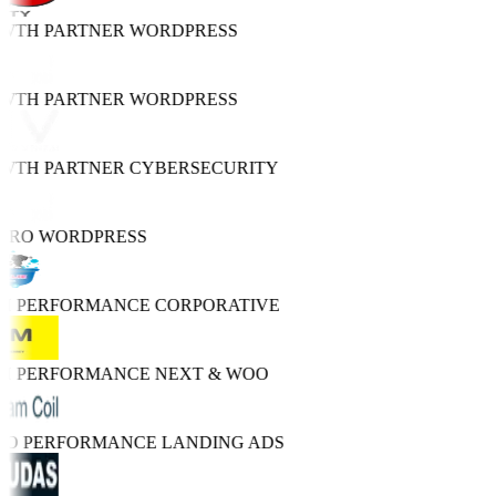
OWTH PARTNER
WORDPRESS
OWTH PARTNER
WORDPRESS
OWTH PARTNER
CYBERSECURITY
PRO
WORDPRESS
GH PERFORMANCE
CORPORATIVE
GH PERFORMANCE
NEXT & WOO
TRO PERFORMANCE
LANDING ADS