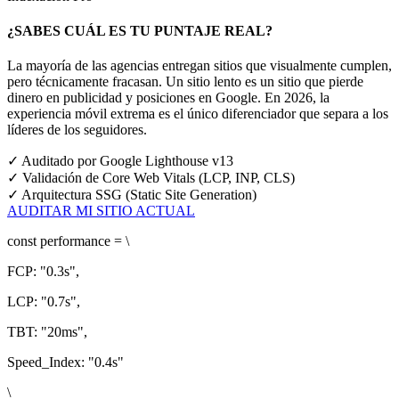
¿SABES CUÁL ES TU PUNTAJE REAL?
La mayoría de las agencias entregan sitios que visualmente cumplen,
pero técnicamente fracasan. Un sitio lento es un sitio que pierde
dinero en publicidad y posiciones en Google.
En 2026, la
experiencia móvil extrema es el único diferenciador que separa a los
líderes de los seguidores.
✓
Auditado por Google Lighthouse v13
✓
Validación de Core Web Vitals (LCP, INP, CLS)
✓
Arquitectura SSG (Static Site Generation)
AUDITAR MI SITIO ACTUAL
const
performance = \
FCP:
"0.3s"
,
LCP:
"0.7s"
,
TBT:
"20ms"
,
Speed_Index:
"0.4s"
\