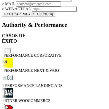
> MAIL
> WEB ACTUAL
> COTIZAR PROYECTO
[ENTER]
Authority & Performance
CASOS DE
ÉXITO
GH PERFORMANCE
CORPORATIVE
GH PERFORMANCE
NEXT & WOO
TRO PERFORMANCE
LANDING ADS
 PARTNER
WOOCOMMERCE