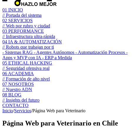
01
INICIO
// Portada del sistema
02
SERVICIOS
// Web por rubro y ciudad
03
PERFORMANCE
// Infraestructura ultra-rápida
04
IA & AUTOMATIZACIÓN
// Robots que trabajan por ti
- Sistemas RAG
- Agentes Autónomos
- Automatización Procesos
-
Apps y MVP con IA
- ERP a Medida
05
ETHICAL HACKING
// Seguridad ofensiva real
06
ACADEMIA
// Formación de alto nivel
07
NOSOTROS
// Nuestro ADN
08
BLOG
// Insights del futuro
CONTACTO
Inicio
/
Servicios
/
Página Web para Veterinario
Página Web para
Veterinario
en Chile