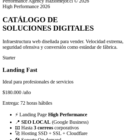
Performance Agency
Hazlomejor.cl © 2026
High Performance 2026
CATÁLOGO DE
SOLUCIONES DIGITALES
Infraestructura web diseñada para vender.
Velocidad extrema,
seguridad ofensiva y conversión
como estándar de fábrica.
Starter
Landing Fast
Ideal para profesionales de servicios
$180.000
/año
Entrega: 72 horas hábiles
⚡
Landing Page
High Performance
📍
SEO LOCAL
(Google Business)
📧
Hasta
3 correos
corporativos
🚀
Hosting SSD + SSL + Cloudflare
🛠️
Soporte On-demand