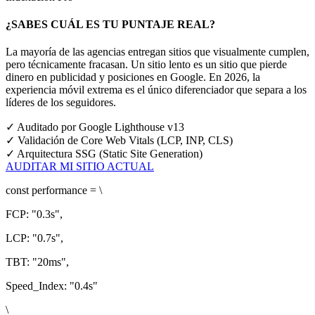
¿SABES CUÁL ES TU PUNTAJE REAL?
La mayoría de las agencias entregan sitios que visualmente cumplen,
pero técnicamente fracasan. Un sitio lento es un sitio que pierde
dinero en publicidad y posiciones en Google.
En 2026, la
experiencia móvil extrema es el único diferenciador que separa a los
líderes de los seguidores.
✓
Auditado por Google Lighthouse v13
✓
Validación de Core Web Vitals (LCP, INP, CLS)
✓
Arquitectura SSG (Static Site Generation)
AUDITAR MI SITIO ACTUAL
const
performance = \
FCP:
"0.3s"
,
LCP:
"0.7s"
,
TBT:
"20ms"
,
Speed_Index:
"0.4s"
\