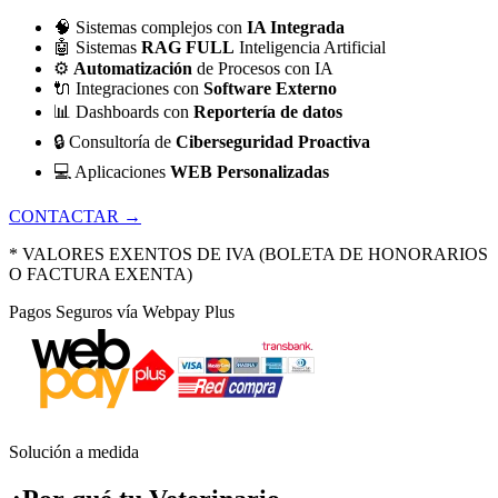
🧠
Sistemas complejos con
IA Integrada
🤖
Sistemas
RAG FULL
Inteligencia Artificial
⚙️
Automatización
de Procesos con IA
🔌
Integraciones con
Software Externo
📊
Dashboards con
Reportería de datos
🔒
Consultoría de
Ciberseguridad Proactiva
💻
Aplicaciones
WEB Personalizadas
CONTACTAR →
* VALORES EXENTOS DE IVA (BOLETA DE HONORARIOS
O FACTURA EXENTA)
Pagos Seguros vía Webpay Plus
Solución a medida