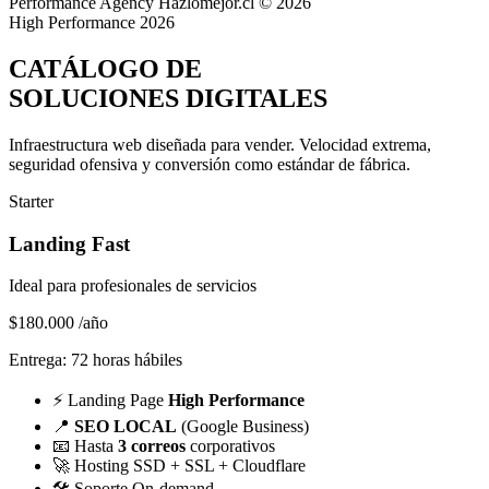
Performance Agency
Hazlomejor.cl © 2026
High Performance 2026
CATÁLOGO DE
SOLUCIONES DIGITALES
Infraestructura web diseñada para vender.
Velocidad extrema,
seguridad ofensiva y conversión
como estándar de fábrica.
Starter
Landing Fast
Ideal para profesionales de servicios
$180.000
/año
Entrega: 72 horas hábiles
⚡
Landing Page
High Performance
📍
SEO LOCAL
(Google Business)
📧
Hasta
3 correos
corporativos
🚀
Hosting SSD + SSL + Cloudflare
🛠️
Soporte On-demand