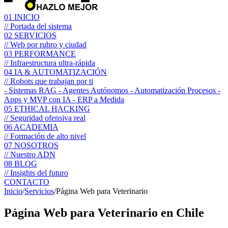
01
INICIO
// Portada del sistema
02
SERVICIOS
// Web por rubro y ciudad
03
PERFORMANCE
// Infraestructura ultra-rápida
04
IA & AUTOMATIZACIÓN
// Robots que trabajan por ti
- Sistemas RAG
- Agentes Autónomos
- Automatización Procesos
-
Apps y MVP con IA
- ERP a Medida
05
ETHICAL HACKING
// Seguridad ofensiva real
06
ACADEMIA
// Formación de alto nivel
07
NOSOTROS
// Nuestro ADN
08
BLOG
// Insights del futuro
CONTACTO
Inicio
/
Servicios
/
Página Web para Veterinario
Página Web para
Veterinario
en Chile