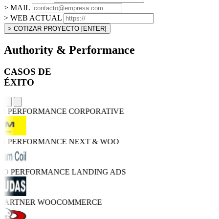
> MAIL
> WEB ACTUAL
> COTIZAR PROYECTO
[ENTER]
Authority & Performance
CASOS DE
ÉXITO
GH PERFORMANCE
CORPORATIVE
GH PERFORMANCE
NEXT & WOO
TRO PERFORMANCE
LANDING ADS
 PARTNER
WOOCOMMERCE