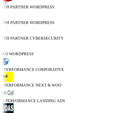
OWTH PARTNER
WORDPRESS
OWTH PARTNER
WORDPRESS
OWTH PARTNER
CYBERSECURITY
 PRO
WORDPRESS
GH PERFORMANCE
CORPORATIVE
GH PERFORMANCE
NEXT & WOO
TRO PERFORMANCE
LANDING ADS