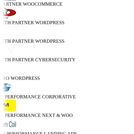
 PARTNER
WOOCOMMERCE
OWTH PARTNER
WORDPRESS
OWTH PARTNER
WORDPRESS
OWTH PARTNER
CYBERSECURITY
 PRO
WORDPRESS
GH PERFORMANCE
CORPORATIVE
GH PERFORMANCE
NEXT & WOO
TRO PERFORMANCE
LANDING ADS