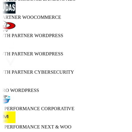
 PARTNER
WOOCOMMERCE
OWTH PARTNER
WORDPRESS
OWTH PARTNER
WORDPRESS
OWTH PARTNER
CYBERSECURITY
 PRO
WORDPRESS
GH PERFORMANCE
CORPORATIVE
GH PERFORMANCE
NEXT & WOO