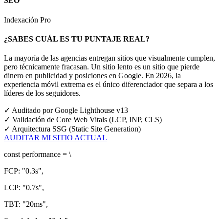
SEO
Indexación Pro
¿SABES CUÁL ES TU PUNTAJE REAL?
La mayoría de las agencias entregan sitios que visualmente cumplen,
pero técnicamente fracasan. Un sitio lento es un sitio que pierde
dinero en publicidad y posiciones en Google.
En 2026, la
experiencia móvil extrema es el único diferenciador que separa a los
líderes de los seguidores.
✓
Auditado por Google Lighthouse v13
✓
Validación de Core Web Vitals (LCP, INP, CLS)
✓
Arquitectura SSG (Static Site Generation)
AUDITAR MI SITIO ACTUAL
const
performance = \
FCP:
"0.3s"
,
LCP:
"0.7s"
,
TBT:
"20ms"
,