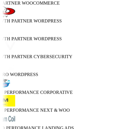
 PARTNER
WOOCOMMERCE
OWTH PARTNER
WORDPRESS
OWTH PARTNER
WORDPRESS
OWTH PARTNER
CYBERSECURITY
 PRO
WORDPRESS
GH PERFORMANCE
CORPORATIVE
GH PERFORMANCE
NEXT & WOO
TRO PERFORMANCE
LANDING ADS