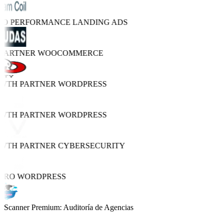
TRO PERFORMANCE
LANDING ADS
 PARTNER
WOOCOMMERCE
OWTH PARTNER
WORDPRESS
OWTH PARTNER
WORDPRESS
OWTH PARTNER
CYBERSECURITY
 PRO
WORDPRESS
Scanner Premium: Auditoría de Agencias