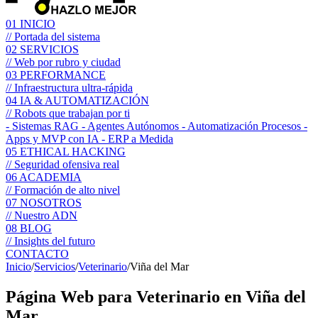
01
INICIO
// Portada del sistema
02
SERVICIOS
// Web por rubro y ciudad
03
PERFORMANCE
// Infraestructura ultra-rápida
04
IA & AUTOMATIZACIÓN
// Robots que trabajan por ti
- Sistemas RAG
- Agentes Autónomos
- Automatización Procesos
-
Apps y MVP con IA
- ERP a Medida
05
ETHICAL HACKING
// Seguridad ofensiva real
06
ACADEMIA
// Formación de alto nivel
07
NOSOTROS
// Nuestro ADN
08
BLOG
// Insights del futuro
CONTACTO
Inicio
/
Servicios
/
Veterinario
/
Viña del Mar
Página Web para
Veterinario
en Viña del
Mar