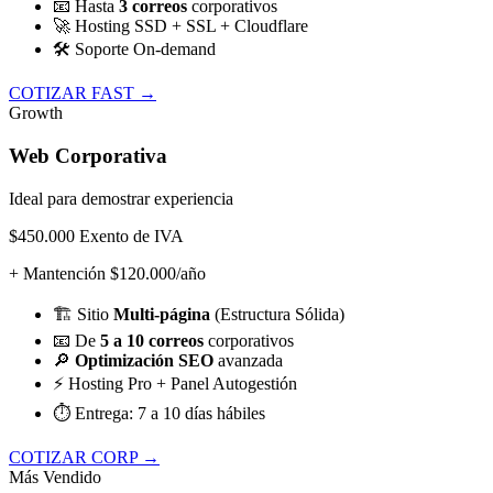
📧
Hasta
3 correos
corporativos
🚀
Hosting SSD + SSL + Cloudflare
🛠️
Soporte On-demand
COTIZAR FAST →
Growth
Web Corporativa
Ideal para demostrar experiencia
$450.000
Exento de IVA
+ Mantención $120.000/año
🏗️
Sitio
Multi-página
(Estructura Sólida)
📧
De
5 a 10 correos
corporativos
🔎
Optimización SEO
avanzada
⚡
Hosting Pro + Panel Autogestión
⏱️
Entrega: 7 a 10 días hábiles
COTIZAR CORP →
Más Vendido