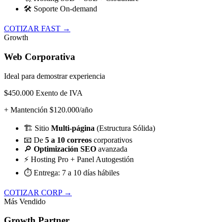
🛠️
Soporte On-demand
COTIZAR FAST →
Growth
Web Corporativa
Ideal para demostrar experiencia
$450.000
Exento de IVA
+ Mantención $120.000/año
🏗️
Sitio
Multi-página
(Estructura Sólida)
📧
De
5 a 10 correos
corporativos
🔎
Optimización SEO
avanzada
⚡
Hosting Pro + Panel Autogestión
⏱️
Entrega: 7 a 10 días hábiles
COTIZAR CORP →
Más Vendido
Growth Partner