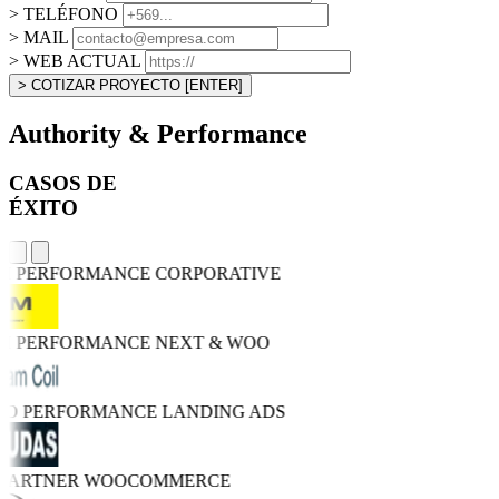
> TELÉFONO
> MAIL
> WEB ACTUAL
> COTIZAR PROYECTO
[ENTER]
Authority & Performance
CASOS DE
ÉXITO
GH PERFORMANCE
CORPORATIVE
GH PERFORMANCE
NEXT & WOO
TRO PERFORMANCE
LANDING ADS
 PARTNER
WOOCOMMERCE