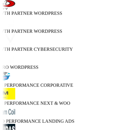
OWTH PARTNER
WORDPRESS
OWTH PARTNER
WORDPRESS
OWTH PARTNER
CYBERSECURITY
PRO
WORDPRESS
GH PERFORMANCE
CORPORATIVE
GH PERFORMANCE
NEXT & WOO
TRO PERFORMANCE
LANDING ADS