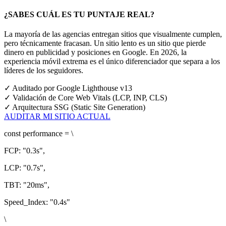
¿SABES CUÁL ES TU PUNTAJE REAL?
La mayoría de las agencias entregan sitios que visualmente cumplen,
pero técnicamente fracasan. Un sitio lento es un sitio que pierde
dinero en publicidad y posiciones en Google.
En 2026, la
experiencia móvil extrema es el único diferenciador que separa a los
líderes de los seguidores.
✓
Auditado por Google Lighthouse v13
✓
Validación de Core Web Vitals (LCP, INP, CLS)
✓
Arquitectura SSG (Static Site Generation)
AUDITAR MI SITIO ACTUAL
const
performance = \
FCP:
"0.3s"
,
LCP:
"0.7s"
,
TBT:
"20ms"
,
Speed_Index:
"0.4s"
\