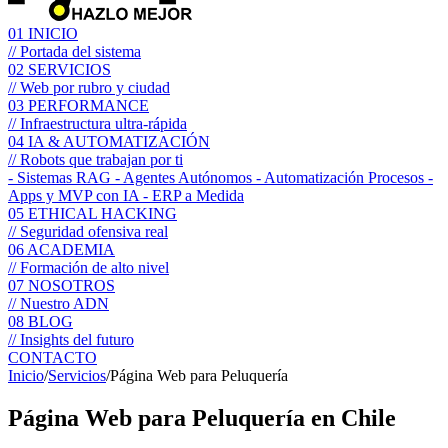
01
INICIO
// Portada del sistema
02
SERVICIOS
// Web por rubro y ciudad
03
PERFORMANCE
// Infraestructura ultra-rápida
04
IA & AUTOMATIZACIÓN
// Robots que trabajan por ti
- Sistemas RAG
- Agentes Autónomos
- Automatización Procesos
-
Apps y MVP con IA
- ERP a Medida
05
ETHICAL HACKING
// Seguridad ofensiva real
06
ACADEMIA
// Formación de alto nivel
07
NOSOTROS
// Nuestro ADN
08
BLOG
// Insights del futuro
CONTACTO
Inicio
/
Servicios
/
Página Web para Peluquería
Página Web para
Peluquería
en Chile