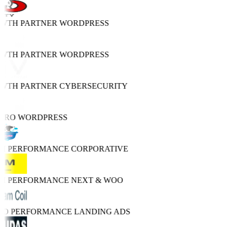
OWTH PARTNER
WORDPRESS
OWTH PARTNER
WORDPRESS
OWTH PARTNER
CYBERSECURITY
 PRO
WORDPRESS
GH PERFORMANCE
CORPORATIVE
GH PERFORMANCE
NEXT & WOO
TRO PERFORMANCE
LANDING ADS