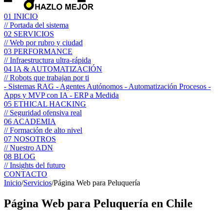
01
INICIO
// Portada del sistema
02
SERVICIOS
// Web por rubro y ciudad
03
PERFORMANCE
// Infraestructura ultra-rápida
04
IA & AUTOMATIZACIÓN
// Robots que trabajan por ti
- Sistemas RAG
- Agentes Autónomos
- Automatización Procesos
-
Apps y MVP con IA
- ERP a Medida
05
ETHICAL HACKING
// Seguridad ofensiva real
06
ACADEMIA
// Formación de alto nivel
07
NOSOTROS
// Nuestro ADN
08
BLOG
// Insights del futuro
CONTACTO
Inicio
/
Servicios
/
Página Web para Peluquería
Página Web para
Peluquería
en Chile