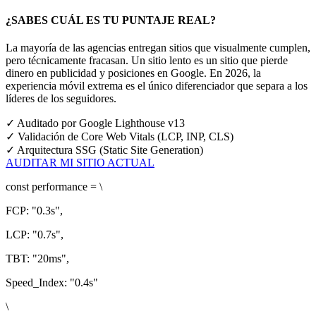
¿SABES CUÁL ES TU PUNTAJE REAL?
La mayoría de las agencias entregan sitios que visualmente cumplen,
pero técnicamente fracasan. Un sitio lento es un sitio que pierde
dinero en publicidad y posiciones en Google.
En 2026, la
experiencia móvil extrema es el único diferenciador que separa a los
líderes de los seguidores.
✓
Auditado por Google Lighthouse v13
✓
Validación de Core Web Vitals (LCP, INP, CLS)
✓
Arquitectura SSG (Static Site Generation)
AUDITAR MI SITIO ACTUAL
const
performance = \
FCP:
"0.3s"
,
LCP:
"0.7s"
,
TBT:
"20ms"
,
Speed_Index:
"0.4s"
\