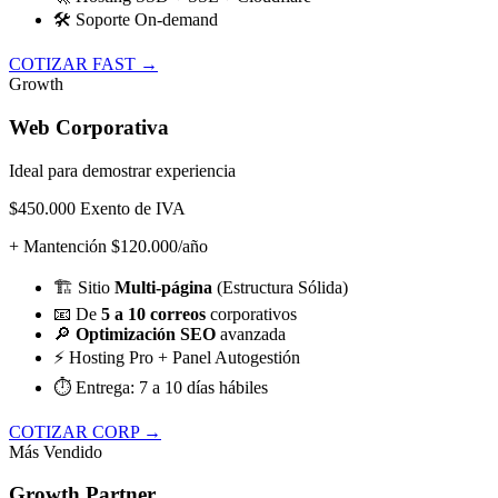
🛠️
Soporte On-demand
COTIZAR FAST →
Growth
Web Corporativa
Ideal para demostrar experiencia
$450.000
Exento de IVA
+ Mantención $120.000/año
🏗️
Sitio
Multi-página
(Estructura Sólida)
📧
De
5 a 10 correos
corporativos
🔎
Optimización SEO
avanzada
⚡
Hosting Pro + Panel Autogestión
⏱️
Entrega: 7 a 10 días hábiles
COTIZAR CORP →
Más Vendido
Growth Partner