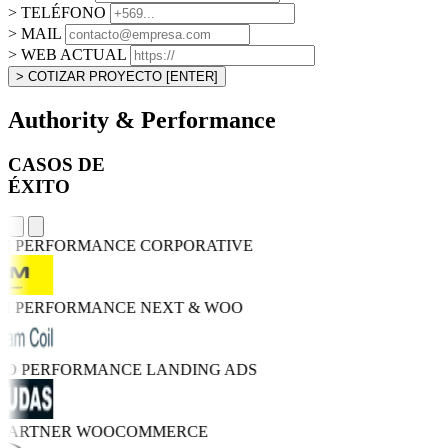
> TELÉFONO
> MAIL
> WEB ACTUAL
> COTIZAR PROYECTO
[ENTER]
Authority & Performance
CASOS DE
ÉXITO
GH PERFORMANCE
CORPORATIVE
GH PERFORMANCE
NEXT & WOO
TRO PERFORMANCE
LANDING ADS
 PARTNER
WOOCOMMERCE