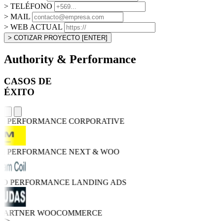
> TELÉFONO
> MAIL
> WEB ACTUAL
> COTIZAR PROYECTO
[ENTER]
Authority & Performance
CASOS DE
ÉXITO
GH PERFORMANCE
CORPORATIVE
GH PERFORMANCE
NEXT & WOO
TRO PERFORMANCE
LANDING ADS
 PARTNER
WOOCOMMERCE