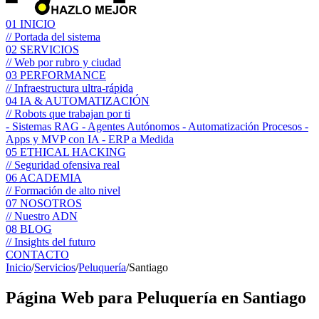
01
INICIO
// Portada del sistema
02
SERVICIOS
// Web por rubro y ciudad
03
PERFORMANCE
// Infraestructura ultra-rápida
04
IA & AUTOMATIZACIÓN
// Robots que trabajan por ti
- Sistemas RAG
- Agentes Autónomos
- Automatización Procesos
-
Apps y MVP con IA
- ERP a Medida
05
ETHICAL HACKING
// Seguridad ofensiva real
06
ACADEMIA
// Formación de alto nivel
07
NOSOTROS
// Nuestro ADN
08
BLOG
// Insights del futuro
CONTACTO
Inicio
/
Servicios
/
Peluquería
/
Santiago
Página Web para
Peluquería
en Santiago