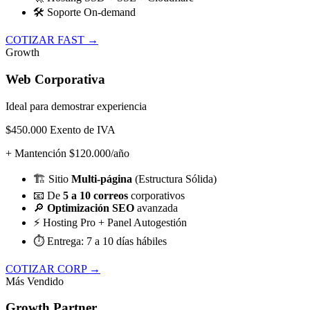
🛠️
Soporte On-demand
COTIZAR FAST →
Growth
Web Corporativa
Ideal para demostrar experiencia
$450.000
Exento de IVA
+ Mantención $120.000/año
🏗️
Sitio
Multi-página
(Estructura Sólida)
📧
De
5 a 10 correos
corporativos
🔎
Optimización SEO
avanzada
⚡
Hosting Pro + Panel Autogestión
⏱️
Entrega: 7 a 10 días hábiles
COTIZAR CORP →
Más Vendido
Growth Partner