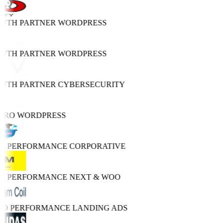
OWTH PARTNER
WORDPRESS
OWTH PARTNER
WORDPRESS
OWTH PARTNER
CYBERSECURITY
PRO
WORDPRESS
GH PERFORMANCE
CORPORATIVE
GH PERFORMANCE
NEXT & WOO
TRO PERFORMANCE
LANDING ADS