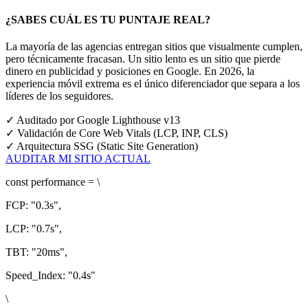
¿SABES CUÁL ES TU PUNTAJE REAL?
La mayoría de las agencias entregan sitios que visualmente cumplen,
pero técnicamente fracasan. Un sitio lento es un sitio que pierde
dinero en publicidad y posiciones en Google.
En 2026, la
experiencia móvil extrema es el único diferenciador que separa a los
líderes de los seguidores.
✓
Auditado por Google Lighthouse v13
✓
Validación de Core Web Vitals (LCP, INP, CLS)
✓
Arquitectura SSG (Static Site Generation)
AUDITAR MI SITIO ACTUAL
const
performance = \
FCP:
"0.3s"
,
LCP:
"0.7s"
,
TBT:
"20ms"
,
Speed_Index:
"0.4s"
\