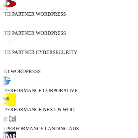
OWTH PARTNER
WORDPRESS
OWTH PARTNER
WORDPRESS
OWTH PARTNER
CYBERSECURITY
PRO
WORDPRESS
GH PERFORMANCE
CORPORATIVE
GH PERFORMANCE
NEXT & WOO
TRO PERFORMANCE
LANDING ADS