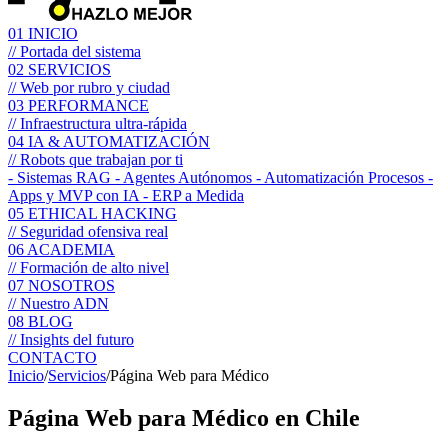
01
INICIO
// Portada del sistema
02
SERVICIOS
// Web por rubro y ciudad
03
PERFORMANCE
// Infraestructura ultra-rápida
04
IA & AUTOMATIZACIÓN
// Robots que trabajan por ti
- Sistemas RAG
- Agentes Autónomos
- Automatización Procesos
-
Apps y MVP con IA
- ERP a Medida
05
ETHICAL HACKING
// Seguridad ofensiva real
06
ACADEMIA
// Formación de alto nivel
07
NOSOTROS
// Nuestro ADN
08
BLOG
// Insights del futuro
CONTACTO
Inicio
/
Servicios
/
Página Web para Médico
Página Web para
Médico
en Chile