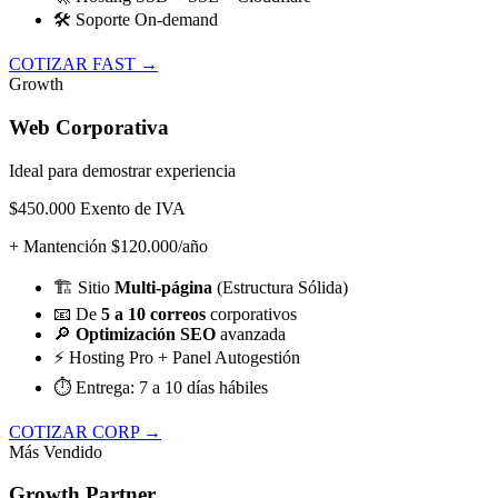
🛠️
Soporte On-demand
COTIZAR FAST →
Growth
Web Corporativa
Ideal para demostrar experiencia
$450.000
Exento de IVA
+ Mantención $120.000/año
🏗️
Sitio
Multi-página
(Estructura Sólida)
📧
De
5 a 10 correos
corporativos
🔎
Optimización SEO
avanzada
⚡
Hosting Pro + Panel Autogestión
⏱️
Entrega: 7 a 10 días hábiles
COTIZAR CORP →
Más Vendido
Growth Partner