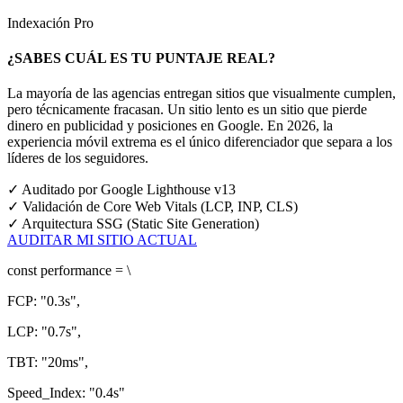
Indexación Pro
¿SABES CUÁL ES TU PUNTAJE REAL?
La mayoría de las agencias entregan sitios que visualmente cumplen,
pero técnicamente fracasan. Un sitio lento es un sitio que pierde
dinero en publicidad y posiciones en Google.
En 2026, la
experiencia móvil extrema es el único diferenciador que separa a los
líderes de los seguidores.
✓
Auditado por Google Lighthouse v13
✓
Validación de Core Web Vitals (LCP, INP, CLS)
✓
Arquitectura SSG (Static Site Generation)
AUDITAR MI SITIO ACTUAL
const
performance = \
FCP:
"0.3s"
,
LCP:
"0.7s"
,
TBT:
"20ms"
,
Speed_Index:
"0.4s"