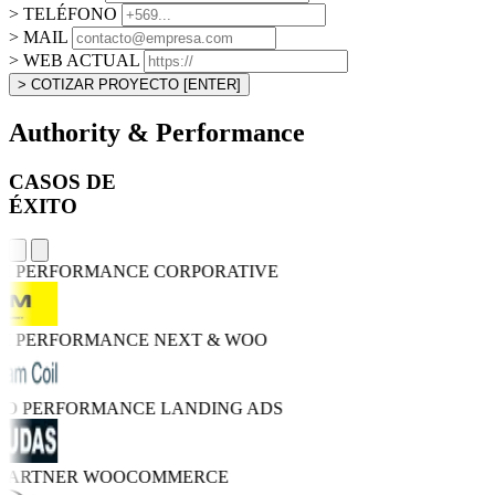
> TELÉFONO
> MAIL
> WEB ACTUAL
> COTIZAR PROYECTO
[ENTER]
Authority & Performance
CASOS DE
ÉXITO
GH PERFORMANCE
CORPORATIVE
GH PERFORMANCE
NEXT & WOO
TRO PERFORMANCE
LANDING ADS
 PARTNER
WOOCOMMERCE