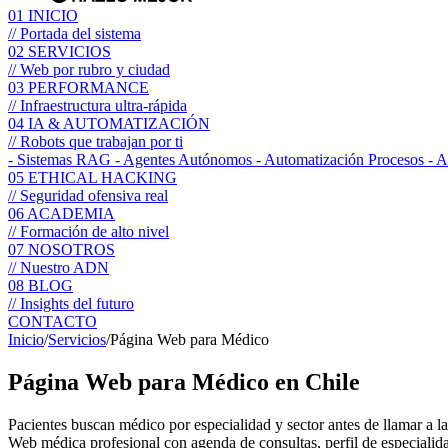
01
INICIO
// Portada del sistema
02
SERVICIOS
// Web por rubro y ciudad
03
PERFORMANCE
// Infraestructura ultra-rápida
04
IA & AUTOMATIZACIÓN
// Robots que trabajan por ti
- Sistemas RAG
- Agentes Autónomos
- Automatización Procesos
- 
05
ETHICAL HACKING
// Seguridad ofensiva real
06
ACADEMIA
// Formación de alto nivel
07
NOSOTROS
// Nuestro ADN
08
BLOG
// Insights del futuro
CONTACTO
Inicio
/
Servicios
/
Página Web para Médico
Página Web para
Médico
en Chile
Pacientes buscan médico por especialidad y sector antes de llamar a la 
Web médica profesional con agenda de consultas, perfil de especialid