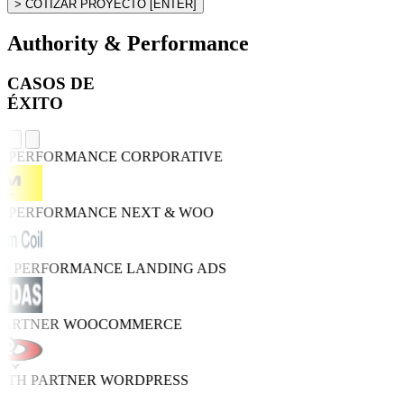
> COTIZAR PROYECTO
[ENTER]
Authority & Performance
CASOS DE
ÉXITO
H PERFORMANCE
CORPORATIVE
H PERFORMANCE
NEXT & WOO
RO PERFORMANCE
LANDING ADS
PARTNER
WOOCOMMERCE
WTH PARTNER
WORDPRESS