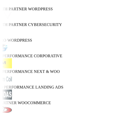
WTH PARTNER
WORDPRESS
WTH PARTNER
CYBERSECURITY
PRO
WORDPRESS
H PERFORMANCE
CORPORATIVE
H PERFORMANCE
NEXT & WOO
RO PERFORMANCE
LANDING ADS
PARTNER
WOOCOMMERCE