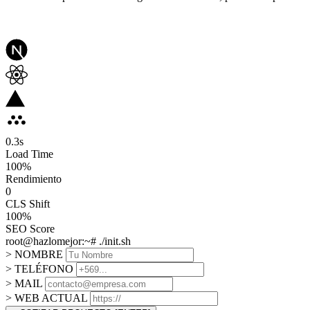
0.3
s
Load Time
100
%
Rendimiento
0
CLS Shift
100%
SEO Score
root@hazlomejor:~# ./init.sh
> NOMBRE
> TELÉFONO
> MAIL
> WEB ACTUAL