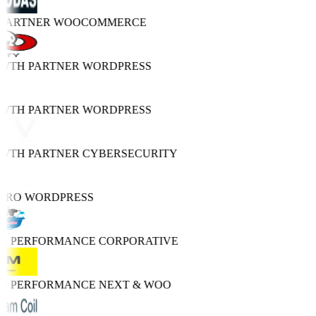
 PARTNER
WOOCOMMERCE
OWTH PARTNER
WORDPRESS
OWTH PARTNER
WORDPRESS
OWTH PARTNER
CYBERSECURITY
 PRO
WORDPRESS
GH PERFORMANCE
CORPORATIVE
GH PERFORMANCE
NEXT & WOO