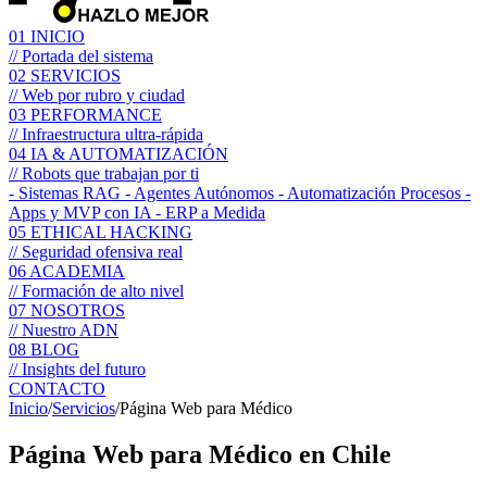
01
INICIO
// Portada del sistema
02
SERVICIOS
// Web por rubro y ciudad
03
PERFORMANCE
// Infraestructura ultra-rápida
04
IA & AUTOMATIZACIÓN
// Robots que trabajan por ti
- Sistemas RAG
- Agentes Autónomos
- Automatización Procesos
-
Apps y MVP con IA
- ERP a Medida
05
ETHICAL HACKING
// Seguridad ofensiva real
06
ACADEMIA
// Formación de alto nivel
07
NOSOTROS
// Nuestro ADN
08
BLOG
// Insights del futuro
CONTACTO
Inicio
/
Servicios
/
Página Web para Médico
Página Web para
Médico
en Chile