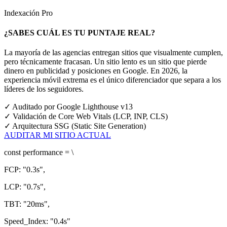
Indexación Pro
¿SABES CUÁL ES TU PUNTAJE REAL?
La mayoría de las agencias entregan sitios que visualmente cumplen,
pero técnicamente fracasan. Un sitio lento es un sitio que pierde
dinero en publicidad y posiciones en Google.
En 2026, la
experiencia móvil extrema es el único diferenciador que separa a los
líderes de los seguidores.
✓
Auditado por Google Lighthouse v13
✓
Validación de Core Web Vitals (LCP, INP, CLS)
✓
Arquitectura SSG (Static Site Generation)
AUDITAR MI SITIO ACTUAL
const
performance = \
FCP:
"0.3s"
,
LCP:
"0.7s"
,
TBT:
"20ms"
,
Speed_Index:
"0.4s"