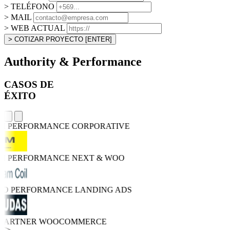
> TELÉFONO
> MAIL
> WEB ACTUAL
> COTIZAR PROYECTO
[ENTER]
Authority & Performance
CASOS DE
ÉXITO
GH PERFORMANCE
CORPORATIVE
GH PERFORMANCE
NEXT & WOO
TRO PERFORMANCE
LANDING ADS
 PARTNER
WOOCOMMERCE