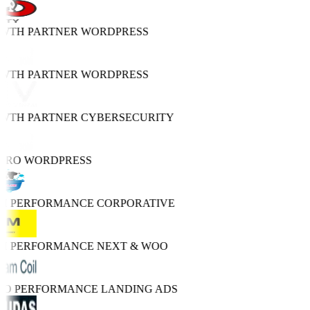
OWTH PARTNER
WORDPRESS
OWTH PARTNER
WORDPRESS
OWTH PARTNER
CYBERSECURITY
 PRO
WORDPRESS
GH PERFORMANCE
CORPORATIVE
GH PERFORMANCE
NEXT & WOO
TRO PERFORMANCE
LANDING ADS