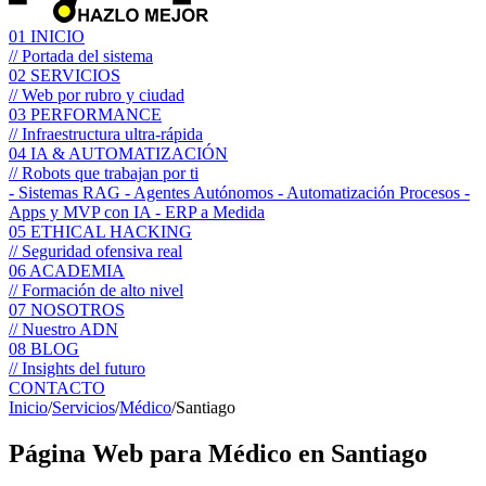
01
INICIO
// Portada del sistema
02
SERVICIOS
// Web por rubro y ciudad
03
PERFORMANCE
// Infraestructura ultra-rápida
04
IA & AUTOMATIZACIÓN
// Robots que trabajan por ti
- Sistemas RAG
- Agentes Autónomos
- Automatización Procesos
-
Apps y MVP con IA
- ERP a Medida
05
ETHICAL HACKING
// Seguridad ofensiva real
06
ACADEMIA
// Formación de alto nivel
07
NOSOTROS
// Nuestro ADN
08
BLOG
// Insights del futuro
CONTACTO
Inicio
/
Servicios
/
Médico
/
Santiago
Página Web para
Médico
en Santiago