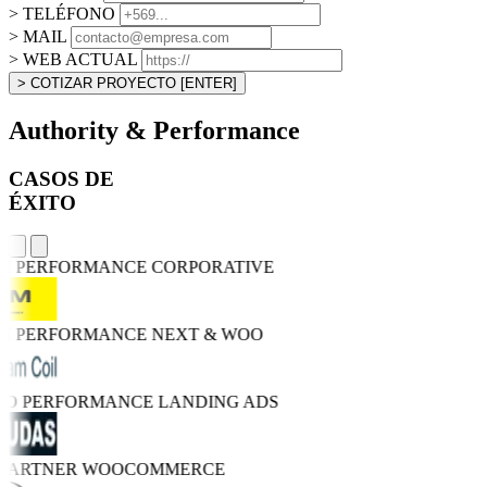
> TELÉFONO
> MAIL
> WEB ACTUAL
> COTIZAR PROYECTO
[ENTER]
Authority & Performance
CASOS DE
ÉXITO
GH PERFORMANCE
CORPORATIVE
GH PERFORMANCE
NEXT & WOO
TRO PERFORMANCE
LANDING ADS
 PARTNER
WOOCOMMERCE