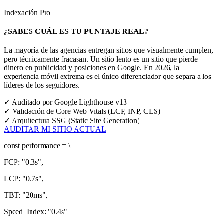
Indexación Pro
¿SABES CUÁL ES TU PUNTAJE REAL?
La mayoría de las agencias entregan sitios que visualmente cumplen,
pero técnicamente fracasan. Un sitio lento es un sitio que pierde
dinero en publicidad y posiciones en Google.
En 2026, la
experiencia móvil extrema es el único diferenciador que separa a los
líderes de los seguidores.
✓
Auditado por Google Lighthouse v13
✓
Validación de Core Web Vitals (LCP, INP, CLS)
✓
Arquitectura SSG (Static Site Generation)
AUDITAR MI SITIO ACTUAL
const
performance = \
FCP:
"0.3s"
,
LCP:
"0.7s"
,
TBT:
"20ms"
,
Speed_Index:
"0.4s"