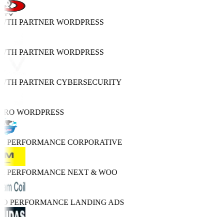
OWTH PARTNER
WORDPRESS
OWTH PARTNER
WORDPRESS
OWTH PARTNER
CYBERSECURITY
PRO
WORDPRESS
GH PERFORMANCE
CORPORATIVE
GH PERFORMANCE
NEXT & WOO
TRO PERFORMANCE
LANDING ADS