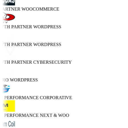
 PARTNER
WOOCOMMERCE
OWTH PARTNER
WORDPRESS
OWTH PARTNER
WORDPRESS
OWTH PARTNER
CYBERSECURITY
PRO
WORDPRESS
GH PERFORMANCE
CORPORATIVE
GH PERFORMANCE
NEXT & WOO