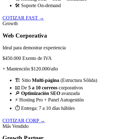
🛠️
Soporte On-demand
COTIZAR FAST →
Growth
Web Corporativa
Ideal para demostrar experiencia
$450.000
Exento de IVA
+ Mantención $120.000/año
🏗️
Sitio
Multi-página
(Estructura Sólida)
📧
De
5 a 10 correos
corporativos
🔎
Optimización SEO
avanzada
⚡
Hosting Pro + Panel Autogestión
⏱️
Entrega: 7 a 10 días hábiles
COTIZAR CORP →
Más Vendido
Growth Partner