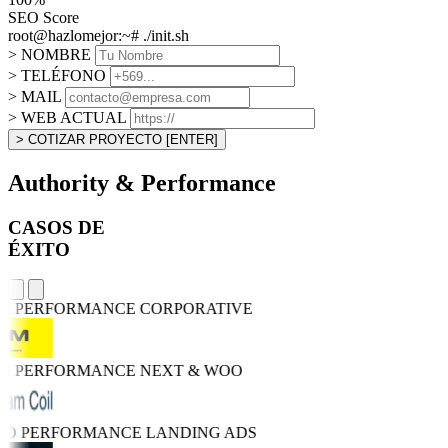
SEO Score
root@hazlomejor:~# ./init.sh
> NOMBRE
> TELÉFONO
> MAIL
> WEB ACTUAL
> COTIZAR PROYECTO
[ENTER]
Authority & Performance
CASOS DE
ÉXITO
GH PERFORMANCE
CORPORATIVE
GH PERFORMANCE
NEXT & WOO
TRO PERFORMANCE
LANDING ADS