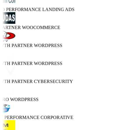
TRO PERFORMANCE
LANDING ADS
 PARTNER
WOOCOMMERCE
OWTH PARTNER
WORDPRESS
OWTH PARTNER
WORDPRESS
OWTH PARTNER
CYBERSECURITY
PRO
WORDPRESS
GH PERFORMANCE
CORPORATIVE