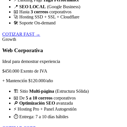
📍
SEO LOCAL
(Google Business)
📧
Hasta
3 correos
corporativos
🚀
Hosting SSD + SSL + Cloudflare
🛠️
Soporte On-demand
COTIZAR FAST →
Growth
Web Corporativa
Ideal para demostrar experiencia
$450.000
Exento de IVA
+ Mantención $120.000/año
🏗️
Sitio
Multi-página
(Estructura Sólida)
📧
De
5 a 10 correos
corporativos
🔎
Optimización SEO
avanzada
⚡
Hosting Pro + Panel Autogestión
⏱️
Entrega: 7 a 10 días hábiles