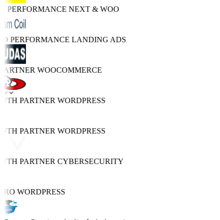
GH PERFORMANCE
NEXT & WOO
TRO PERFORMANCE
LANDING ADS
 PARTNER
WOOCOMMERCE
OWTH PARTNER
WORDPRESS
OWTH PARTNER
WORDPRESS
OWTH PARTNER
CYBERSECURITY
PRO
WORDPRESS