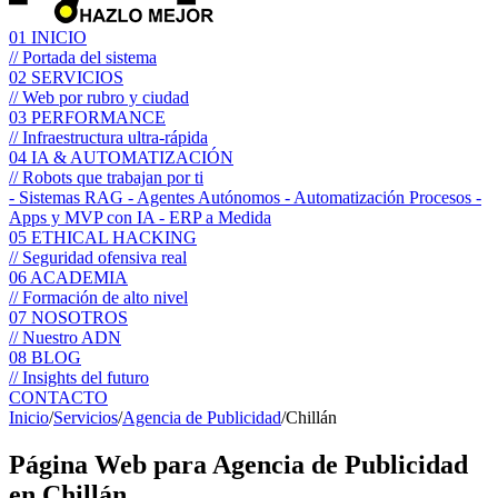
01
INICIO
// Portada del sistema
02
SERVICIOS
// Web por rubro y ciudad
03
PERFORMANCE
// Infraestructura ultra-rápida
04
IA & AUTOMATIZACIÓN
// Robots que trabajan por ti
- Sistemas RAG
- Agentes Autónomos
- Automatización Procesos
-
Apps y MVP con IA
- ERP a Medida
05
ETHICAL HACKING
// Seguridad ofensiva real
06
ACADEMIA
// Formación de alto nivel
07
NOSOTROS
// Nuestro ADN
08
BLOG
// Insights del futuro
CONTACTO
Inicio
/
Servicios
/
Agencia de Publicidad
/
Chillán
Página Web para
Agencia de Publicidad
en Chillán