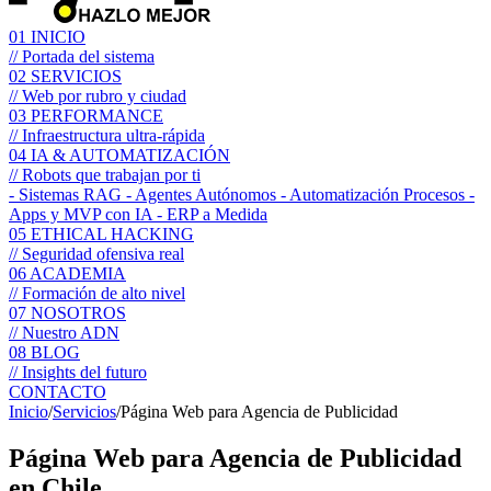
01
INICIO
// Portada del sistema
02
SERVICIOS
// Web por rubro y ciudad
03
PERFORMANCE
// Infraestructura ultra-rápida
04
IA & AUTOMATIZACIÓN
// Robots que trabajan por ti
- Sistemas RAG
- Agentes Autónomos
- Automatización Procesos
-
Apps y MVP con IA
- ERP a Medida
05
ETHICAL HACKING
// Seguridad ofensiva real
06
ACADEMIA
// Formación de alto nivel
07
NOSOTROS
// Nuestro ADN
08
BLOG
// Insights del futuro
CONTACTO
Inicio
/
Servicios
/
Página Web para Agencia de Publicidad
Página Web para
Agencia de Publicidad
en Chile