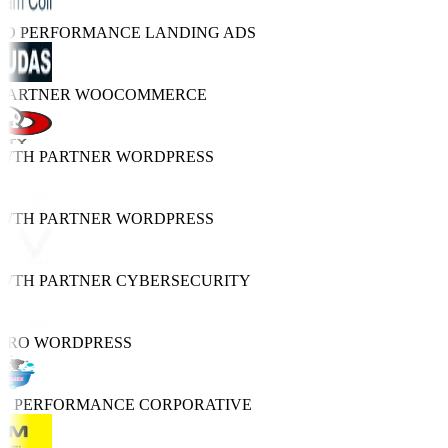
TRO PERFORMANCE
LANDING ADS
 PARTNER
WOOCOMMERCE
OWTH PARTNER
WORDPRESS
OWTH PARTNER
WORDPRESS
OWTH PARTNER
CYBERSECURITY
PRO
WORDPRESS
GH PERFORMANCE
CORPORATIVE