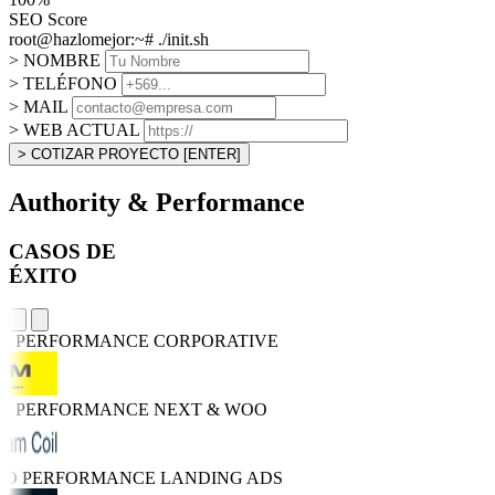
SEO Score
root@hazlomejor:~# ./init.sh
> NOMBRE
> TELÉFONO
> MAIL
> WEB ACTUAL
> COTIZAR PROYECTO
[ENTER]
Authority & Performance
CASOS DE
ÉXITO
GH PERFORMANCE
CORPORATIVE
GH PERFORMANCE
NEXT & WOO
TRO PERFORMANCE
LANDING ADS