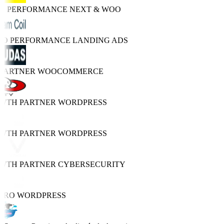
GH PERFORMANCE
NEXT & WOO
TRO PERFORMANCE
LANDING ADS
 PARTNER
WOOCOMMERCE
OWTH PARTNER
WORDPRESS
OWTH PARTNER
WORDPRESS
OWTH PARTNER
CYBERSECURITY
PRO
WORDPRESS