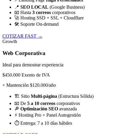
📍
SEO LOCAL
(Google Business)
📧
Hasta
3 correos
corporativos
🚀
Hosting SSD + SSL + Cloudflare
🛠️
Soporte On-demand
COTIZAR FAST →
Growth
Web Corporativa
Ideal para demostrar experiencia
$450.000
Exento de IVA
+ Mantención $120.000/año
🏗️
Sitio
Multi-página
(Estructura Sólida)
📧
De
5 a 10 correos
corporativos
🔎
Optimización SEO
avanzada
⚡
Hosting Pro + Panel Autogestión
⏱️
Entrega: 7 a 10 días hábiles