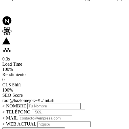
0.3
s
Load Time
100
%
Rendimiento
0
CLS Shift
100%
SEO Score
root@hazlomejor:~# ./init.sh
> NOMBRE
> TELÉFONO
> MAIL
> WEB ACTUAL