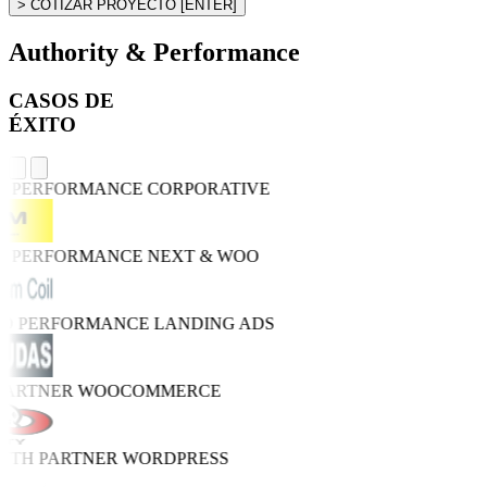
> COTIZAR PROYECTO
[ENTER]
Authority & Performance
CASOS DE
ÉXITO
H PERFORMANCE
CORPORATIVE
H PERFORMANCE
NEXT & WOO
RO PERFORMANCE
LANDING ADS
 PARTNER
WOOCOMMERCE
WTH PARTNER
WORDPRESS