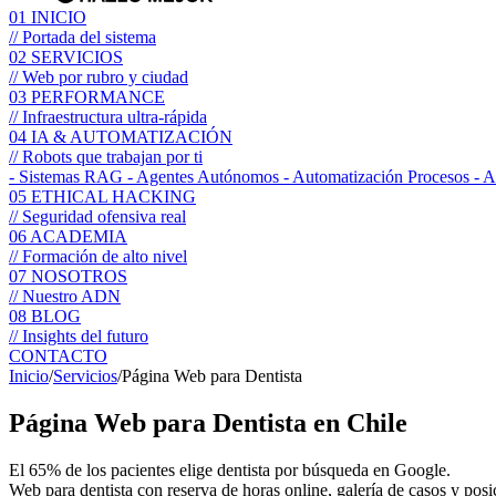
01
INICIO
// Portada del sistema
02
SERVICIOS
// Web por rubro y ciudad
03
PERFORMANCE
// Infraestructura ultra-rápida
04
IA & AUTOMATIZACIÓN
// Robots que trabajan por ti
- Sistemas RAG
- Agentes Autónomos
- Automatización Procesos
- 
05
ETHICAL HACKING
// Seguridad ofensiva real
06
ACADEMIA
// Formación de alto nivel
07
NOSOTROS
// Nuestro ADN
08
BLOG
// Insights del futuro
CONTACTO
Inicio
/
Servicios
/
Página Web para Dentista
Página Web para
Dentista
en Chile
El 65% de los pacientes elige dentista por búsqueda en Google.
Web para dentista con reserva de horas online, galería de casos y po