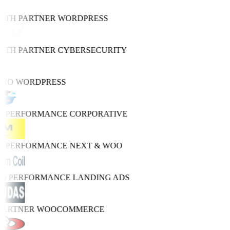
WTH PARTNER
WORDPRESS
WTH PARTNER
CYBERSECURITY
PRO
WORDPRESS
H PERFORMANCE
CORPORATIVE
H PERFORMANCE
NEXT & WOO
RO PERFORMANCE
LANDING ADS
 PARTNER
WOOCOMMERCE