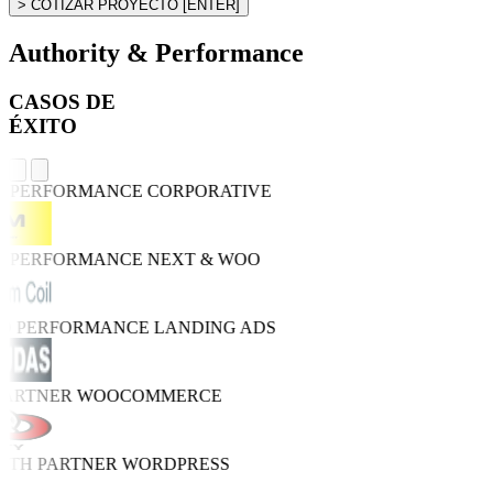
> COTIZAR PROYECTO
[ENTER]
Authority & Performance
CASOS DE
ÉXITO
H PERFORMANCE
CORPORATIVE
H PERFORMANCE
NEXT & WOO
RO PERFORMANCE
LANDING ADS
PARTNER
WOOCOMMERCE
WTH PARTNER
WORDPRESS