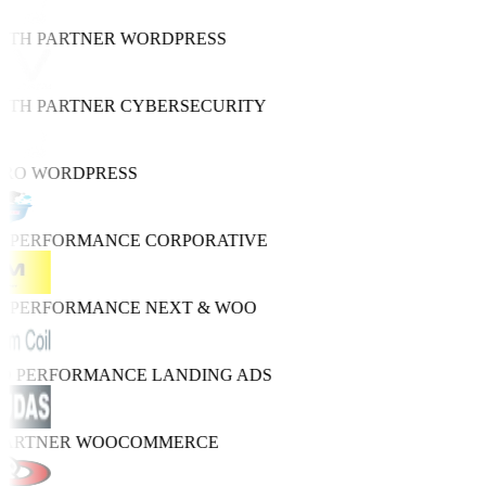
WTH PARTNER
WORDPRESS
WTH PARTNER
CYBERSECURITY
PRO
WORDPRESS
H PERFORMANCE
CORPORATIVE
H PERFORMANCE
NEXT & WOO
RO PERFORMANCE
LANDING ADS
PARTNER
WOOCOMMERCE