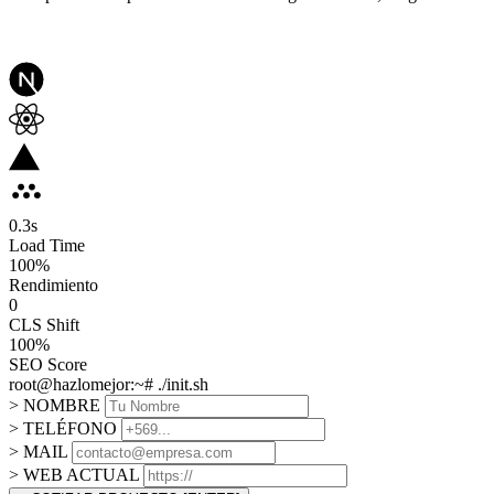
0.3
s
Load Time
100
%
Rendimiento
0
CLS Shift
100%
SEO Score
root@hazlomejor:~# ./init.sh
> NOMBRE
> TELÉFONO
> MAIL
> WEB ACTUAL