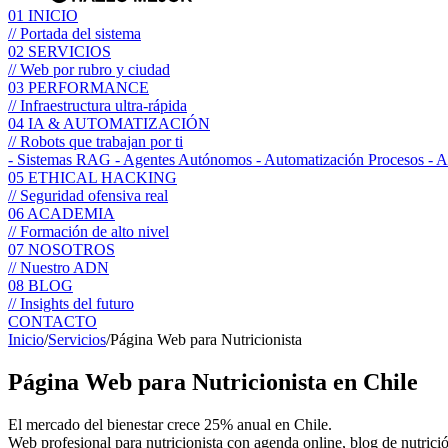
01
INICIO
// Portada del sistema
02
SERVICIOS
// Web por rubro y ciudad
03
PERFORMANCE
// Infraestructura ultra-rápida
04
IA & AUTOMATIZACIÓN
// Robots que trabajan por ti
- Sistemas RAG
- Agentes Autónomos
- Automatización Procesos
- 
05
ETHICAL HACKING
// Seguridad ofensiva real
06
ACADEMIA
// Formación de alto nivel
07
NOSOTROS
// Nuestro ADN
08
BLOG
// Insights del futuro
CONTACTO
Inicio
/
Servicios
/
Página Web para Nutricionista
Página Web para
Nutricionista
en Chile
El mercado del bienestar crece 25% anual en Chile.
Web profesional para nutricionista con agenda online, blog de nutrici