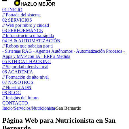
01
INICIO
// Portada del sistema
02
SERVICIOS
// Web por rubro y ciudad
03
PERFORMANCE
// Infraestructura ultra-rápida
04
IA & AUTOMATIZACIÓN
// Robots que trabajan por ti
- Sistemas RAG
- Agentes Autónomos
- Automatización Procesos
-
Apps y MVP con IA
- ERP a Medida
05
ETHICAL HACKING
// Seguridad ofensiva real
06
ACADEMIA
// Formación de alto nivel
07
NOSOTROS
// Nuestro ADN
08
BLOG
// Insights del futuro
CONTACTO
Inicio
/
Servicios
/
Nutricionista
/
San Bernardo
Página Web para
Nutricionista
en San
Bernardo