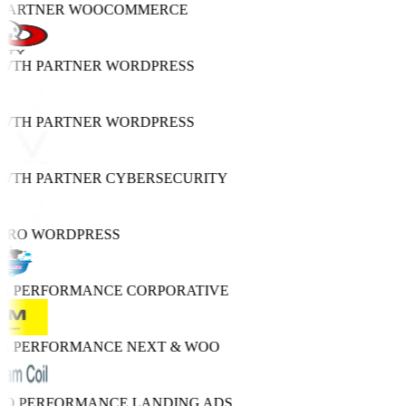
 PARTNER
WOOCOMMERCE
OWTH PARTNER
WORDPRESS
OWTH PARTNER
WORDPRESS
OWTH PARTNER
CYBERSECURITY
 PRO
WORDPRESS
GH PERFORMANCE
CORPORATIVE
GH PERFORMANCE
NEXT & WOO
TRO PERFORMANCE
LANDING ADS