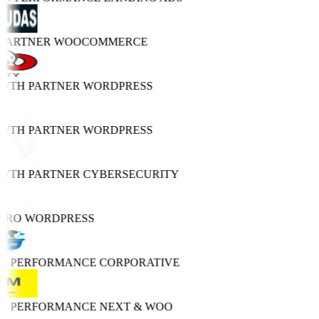
 PARTNER
WOOCOMMERCE
OWTH PARTNER
WORDPRESS
OWTH PARTNER
WORDPRESS
OWTH PARTNER
CYBERSECURITY
 PRO
WORDPRESS
GH PERFORMANCE
CORPORATIVE
GH PERFORMANCE
NEXT & WOO