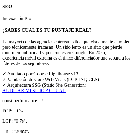
SEO
Indexación Pro
¿SABES CUÁL ES TU PUNTAJE REAL?
La mayoría de las agencias entregan sitios que visualmente cumplen,
pero técnicamente fracasan. Un sitio lento es un sitio que pierde
dinero en publicidad y posiciones en Google.
En 2026, la
experiencia móvil extrema es el único diferenciador que separa a los
líderes de los seguidores.
✓
Auditado por Google Lighthouse v13
✓
Validación de Core Web Vitals (LCP, INP, CLS)
✓
Arquitectura SSG (Static Site Generation)
AUDITAR MI SITIO ACTUAL
const
performance = \
FCP:
"0.3s"
,
LCP:
"0.7s"
,
TBT:
"20ms"
,