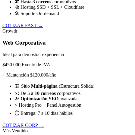
📧
Hasta
3 correos
corporativos
🚀
Hosting SSD + SSL + Cloudflare
🛠️
Soporte On-demand
COTIZAR FAST →
Growth
Web Corporativa
Ideal para demostrar experiencia
$450.000
Exento de IVA
+ Mantención $120.000/año
🏗️
Sitio
Multi-página
(Estructura Sólida)
📧
De
5 a 10 correos
corporativos
🔎
Optimización SEO
avanzada
⚡
Hosting Pro + Panel Autogestión
⏱️
Entrega: 7 a 10 días hábiles
COTIZAR CORP →
Más Vendido