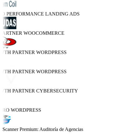
TRO PERFORMANCE
LANDING ADS
 PARTNER
WOOCOMMERCE
OWTH PARTNER
WORDPRESS
OWTH PARTNER
WORDPRESS
OWTH PARTNER
CYBERSECURITY
 PRO
WORDPRESS
Scanner Premium: Auditoría de Agencias