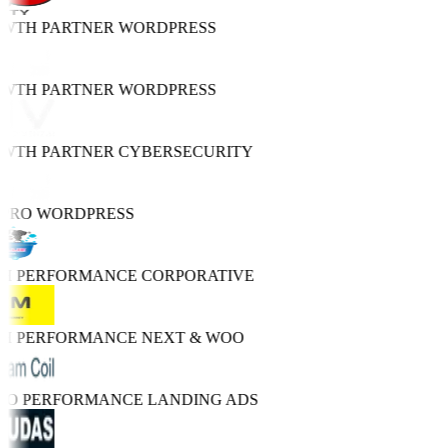
OWTH PARTNER
WORDPRESS
OWTH PARTNER
WORDPRESS
OWTH PARTNER
CYBERSECURITY
 PRO
WORDPRESS
GH PERFORMANCE
CORPORATIVE
GH PERFORMANCE
NEXT & WOO
TRO PERFORMANCE
LANDING ADS