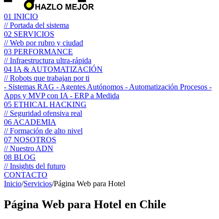
01
INICIO
// Portada del sistema
02
SERVICIOS
// Web por rubro y ciudad
03
PERFORMANCE
// Infraestructura ultra-rápida
04
IA & AUTOMATIZACIÓN
// Robots que trabajan por ti
- Sistemas RAG
- Agentes Autónomos
- Automatización Procesos
-
Apps y MVP con IA
- ERP a Medida
05
ETHICAL HACKING
// Seguridad ofensiva real
06
ACADEMIA
// Formación de alto nivel
07
NOSOTROS
// Nuestro ADN
08
BLOG
// Insights del futuro
CONTACTO
Inicio
/
Servicios
/
Página Web para Hotel
Página Web para
Hotel
en Chile