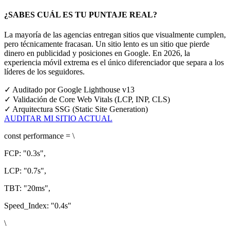
¿SABES CUÁL ES TU PUNTAJE REAL?
La mayoría de las agencias entregan sitios que visualmente cumplen,
pero técnicamente fracasan. Un sitio lento es un sitio que pierde
dinero en publicidad y posiciones en Google.
En 2026, la
experiencia móvil extrema es el único diferenciador que separa a los
líderes de los seguidores.
✓
Auditado por Google Lighthouse v13
✓
Validación de Core Web Vitals (LCP, INP, CLS)
✓
Arquitectura SSG (Static Site Generation)
AUDITAR MI SITIO ACTUAL
const
performance = \
FCP:
"0.3s"
,
LCP:
"0.7s"
,
TBT:
"20ms"
,
Speed_Index:
"0.4s"
\