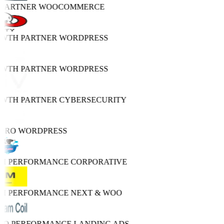
 PARTNER
WOOCOMMERCE
OWTH PARTNER
WORDPRESS
OWTH PARTNER
WORDPRESS
OWTH PARTNER
CYBERSECURITY
 PRO
WORDPRESS
GH PERFORMANCE
CORPORATIVE
GH PERFORMANCE
NEXT & WOO
TRO PERFORMANCE
LANDING ADS