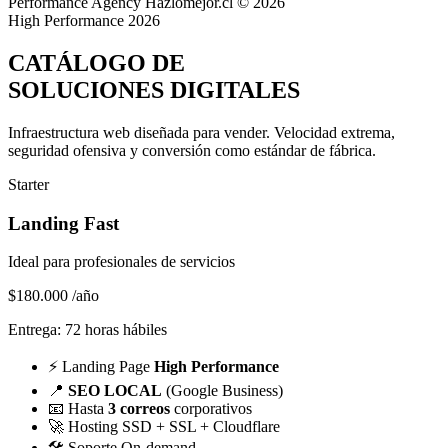
Performance Agency
Hazlomejor.cl © 2026
High Performance 2026
CATÁLOGO DE
SOLUCIONES DIGITALES
Infraestructura web diseñada para vender.
Velocidad extrema,
seguridad ofensiva y conversión
como estándar de fábrica.
Starter
Landing Fast
Ideal para profesionales de servicios
$180.000
/año
Entrega: 72 horas hábiles
⚡
Landing Page
High Performance
📍
SEO LOCAL
(Google Business)
📧
Hasta
3 correos
corporativos
🚀
Hosting SSD + SSL + Cloudflare
🛠️
Soporte On-demand