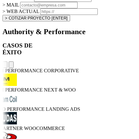
> MAIL
> WEB ACTUAL
> COTIZAR PROYECTO
[ENTER]
Authority & Performance
CASOS DE
ÉXITO
GH PERFORMANCE
CORPORATIVE
GH PERFORMANCE
NEXT & WOO
TRO PERFORMANCE
LANDING ADS
 PARTNER
WOOCOMMERCE