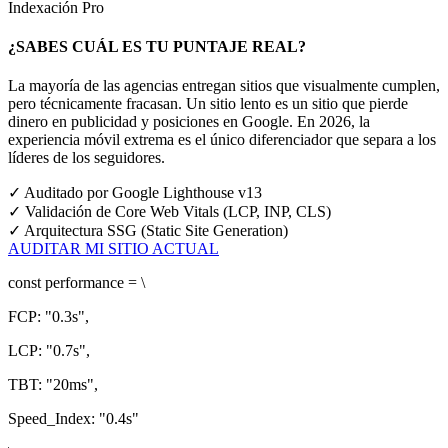
Indexación Pro
¿SABES CUÁL ES TU PUNTAJE REAL?
La mayoría de las agencias entregan sitios que visualmente cumplen,
pero técnicamente fracasan. Un sitio lento es un sitio que pierde
dinero en publicidad y posiciones en Google.
En 2026, la
experiencia móvil extrema es el único diferenciador que separa a los
líderes de los seguidores.
✓
Auditado por Google Lighthouse v13
✓
Validación de Core Web Vitals (LCP, INP, CLS)
✓
Arquitectura SSG (Static Site Generation)
AUDITAR MI SITIO ACTUAL
const
performance = \
FCP:
"0.3s"
,
LCP:
"0.7s"
,
TBT:
"20ms"
,
Speed_Index:
"0.4s"