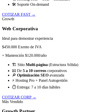
🛠️
Soporte On-demand
COTIZAR FAST →
Growth
Web Corporativa
Ideal para demostrar experiencia
$450.000
Exento de IVA
+ Mantención $120.000/año
🏗️
Sitio
Multi-página
(Estructura Sólida)
📧
De
5 a 10 correos
corporativos
🔎
Optimización SEO
avanzada
⚡
Hosting Pro + Panel Autogestión
⏱️
Entrega: 7 a 10 días hábiles
COTIZAR CORP →
Más Vendido
Growth Partner