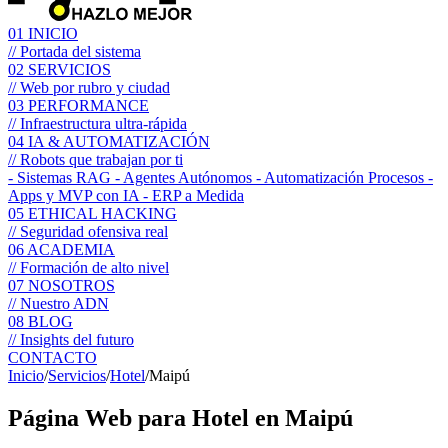
01
INICIO
// Portada del sistema
02
SERVICIOS
// Web por rubro y ciudad
03
PERFORMANCE
// Infraestructura ultra-rápida
04
IA & AUTOMATIZACIÓN
// Robots que trabajan por ti
- Sistemas RAG
- Agentes Autónomos
- Automatización Procesos
-
Apps y MVP con IA
- ERP a Medida
05
ETHICAL HACKING
// Seguridad ofensiva real
06
ACADEMIA
// Formación de alto nivel
07
NOSOTROS
// Nuestro ADN
08
BLOG
// Insights del futuro
CONTACTO
Inicio
/
Servicios
/
Hotel
/
Maipú
Página Web para
Hotel
en Maipú