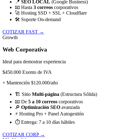
📍
SEO LOCAL
(Google Business)
📧
Hasta
3 correos
corporativos
🚀
Hosting SSD + SSL + Cloudflare
🛠️
Soporte On-demand
COTIZAR FAST →
Growth
Web Corporativa
Ideal para demostrar experiencia
$450.000
Exento de IVA
+ Mantención $120.000/año
🏗️
Sitio
Multi-página
(Estructura Sólida)
📧
De
5 a 10 correos
corporativos
🔎
Optimización SEO
avanzada
⚡
Hosting Pro + Panel Autogestión
⏱️
Entrega: 7 a 10 días hábiles
COTIZAR CORP →