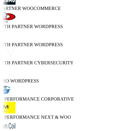
 PARTNER
WOOCOMMERCE
OWTH PARTNER
WORDPRESS
OWTH PARTNER
WORDPRESS
OWTH PARTNER
CYBERSECURITY
 PRO
WORDPRESS
GH PERFORMANCE
CORPORATIVE
GH PERFORMANCE
NEXT & WOO