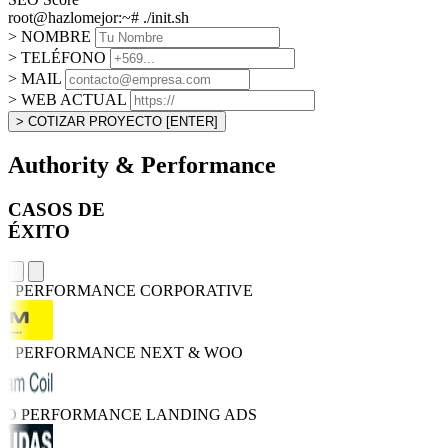
root@hazlomejor:~# ./init.sh
> NOMBRE
> TELÉFONO
> MAIL
> WEB ACTUAL
> COTIZAR PROYECTO
[ENTER]
Authority & Performance
CASOS DE
ÉXITO
GH PERFORMANCE
CORPORATIVE
GH PERFORMANCE
NEXT & WOO
TRO PERFORMANCE
LANDING ADS