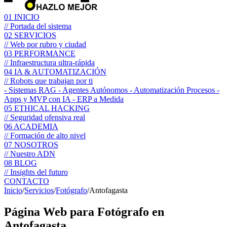
01
INICIO
// Portada del sistema
02
SERVICIOS
// Web por rubro y ciudad
03
PERFORMANCE
// Infraestructura ultra-rápida
04
IA & AUTOMATIZACIÓN
// Robots que trabajan por ti
- Sistemas RAG
- Agentes Autónomos
- Automatización Procesos
-
Apps y MVP con IA
- ERP a Medida
05
ETHICAL HACKING
// Seguridad ofensiva real
06
ACADEMIA
// Formación de alto nivel
07
NOSOTROS
// Nuestro ADN
08
BLOG
// Insights del futuro
CONTACTO
Inicio
/
Servicios
/
Fotógrafo
/
Antofagasta
Página Web para
Fotógrafo
en
Antofagasta