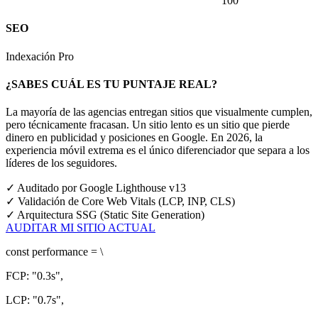
100
SEO
Indexación Pro
¿SABES CUÁL ES TU PUNTAJE REAL?
La mayoría de las agencias entregan sitios que visualmente cumplen,
pero técnicamente fracasan. Un sitio lento es un sitio que pierde
dinero en publicidad y posiciones en Google.
En 2026, la
experiencia móvil extrema es el único diferenciador que separa a los
líderes de los seguidores.
✓
Auditado por Google Lighthouse v13
✓
Validación de Core Web Vitals (LCP, INP, CLS)
✓
Arquitectura SSG (Static Site Generation)
AUDITAR MI SITIO ACTUAL
const
performance = \
FCP:
"0.3s"
,
LCP:
"0.7s"
,