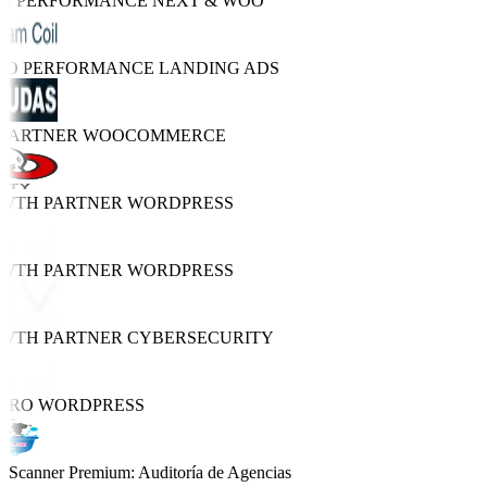
GH PERFORMANCE
NEXT & WOO
TRO PERFORMANCE
LANDING ADS
 PARTNER
WOOCOMMERCE
OWTH PARTNER
WORDPRESS
OWTH PARTNER
WORDPRESS
OWTH PARTNER
CYBERSECURITY
 PRO
WORDPRESS
Scanner Premium: Auditoría de Agencias