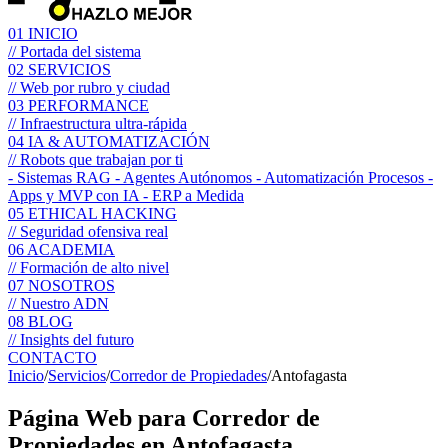
01
INICIO
// Portada del sistema
02
SERVICIOS
// Web por rubro y ciudad
03
PERFORMANCE
// Infraestructura ultra-rápida
04
IA & AUTOMATIZACIÓN
// Robots que trabajan por ti
- Sistemas RAG
- Agentes Autónomos
- Automatización Procesos
-
Apps y MVP con IA
- ERP a Medida
05
ETHICAL HACKING
// Seguridad ofensiva real
06
ACADEMIA
// Formación de alto nivel
07
NOSOTROS
// Nuestro ADN
08
BLOG
// Insights del futuro
CONTACTO
Inicio
/
Servicios
/
Corredor de Propiedades
/
Antofagasta
Página Web para
Corredor de
Propiedades
en Antofagasta