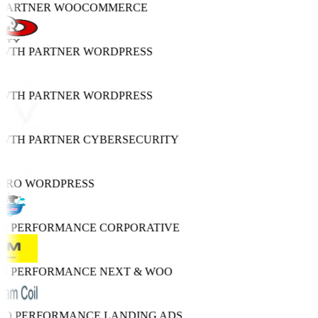
 PARTNER
WOOCOMMERCE
OWTH PARTNER
WORDPRESS
OWTH PARTNER
WORDPRESS
OWTH PARTNER
CYBERSECURITY
 PRO
WORDPRESS
GH PERFORMANCE
CORPORATIVE
GH PERFORMANCE
NEXT & WOO
TRO PERFORMANCE
LANDING ADS