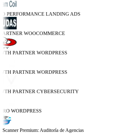
TRO PERFORMANCE
LANDING ADS
 PARTNER
WOOCOMMERCE
OWTH PARTNER
WORDPRESS
OWTH PARTNER
WORDPRESS
OWTH PARTNER
CYBERSECURITY
 PRO
WORDPRESS
Scanner Premium: Auditoría de Agencias