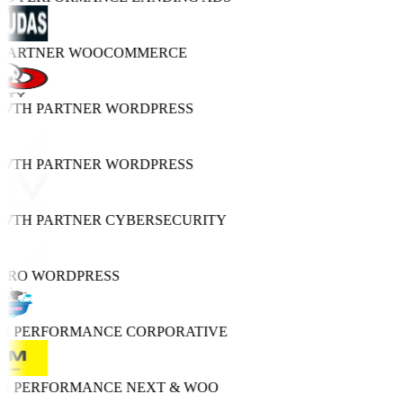
 PARTNER
WOOCOMMERCE
OWTH PARTNER
WORDPRESS
OWTH PARTNER
WORDPRESS
OWTH PARTNER
CYBERSECURITY
 PRO
WORDPRESS
GH PERFORMANCE
CORPORATIVE
GH PERFORMANCE
NEXT & WOO