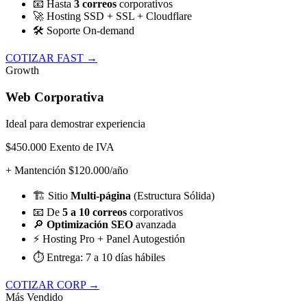
📧
Hasta
3 correos
corporativos
🚀
Hosting SSD + SSL + Cloudflare
🛠️
Soporte On-demand
COTIZAR FAST →
Growth
Web Corporativa
Ideal para demostrar experiencia
$450.000
Exento de IVA
+ Mantención $120.000/año
🏗️
Sitio
Multi-página
(Estructura Sólida)
📧
De
5 a 10 correos
corporativos
🔎
Optimización SEO
avanzada
⚡
Hosting Pro + Panel Autogestión
⏱️
Entrega: 7 a 10 días hábiles
COTIZAR CORP →
Más Vendido