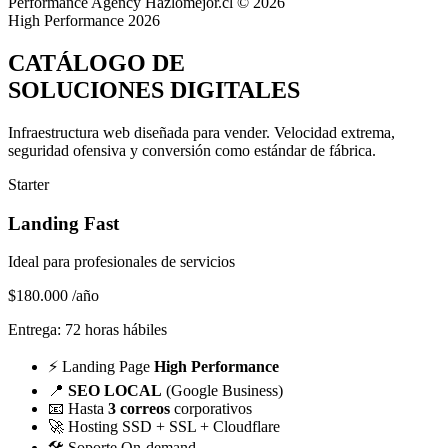
Performance Agency
Hazlomejor.cl © 2026
High Performance 2026
CATÁLOGO DE
SOLUCIONES DIGITALES
Infraestructura web diseñada para vender.
Velocidad extrema,
seguridad ofensiva y conversión
como estándar de fábrica.
Starter
Landing Fast
Ideal para profesionales de servicios
$180.000
/año
Entrega: 72 horas hábiles
⚡
Landing Page
High Performance
📍
SEO LOCAL
(Google Business)
📧
Hasta
3 correos
corporativos
🚀
Hosting SSD + SSL + Cloudflare
🛠️
Soporte On-demand