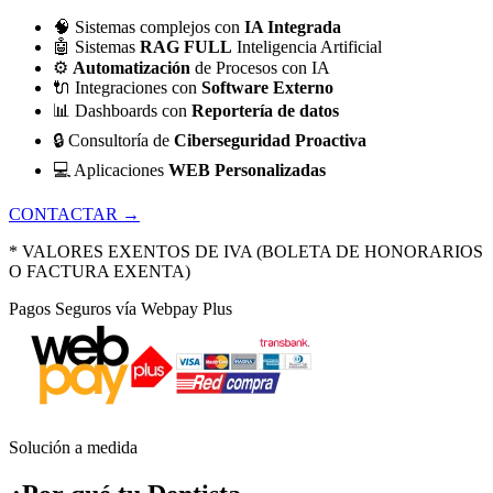
🧠
Sistemas complejos con
IA Integrada
🤖
Sistemas
RAG FULL
Inteligencia Artificial
⚙️
Automatización
de Procesos con IA
🔌
Integraciones con
Software Externo
📊
Dashboards con
Reportería de datos
🔒
Consultoría de
Ciberseguridad Proactiva
💻
Aplicaciones
WEB Personalizadas
CONTACTAR →
* VALORES EXENTOS DE IVA (BOLETA DE HONORARIOS
O FACTURA EXENTA)
Pagos Seguros vía Webpay Plus
Solución a medida