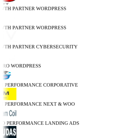
OWTH PARTNER
WORDPRESS
OWTH PARTNER
WORDPRESS
OWTH PARTNER
CYBERSECURITY
 PRO
WORDPRESS
GH PERFORMANCE
CORPORATIVE
GH PERFORMANCE
NEXT & WOO
TRO PERFORMANCE
LANDING ADS