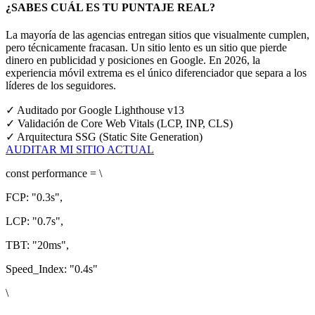
¿SABES CUÁL ES TU PUNTAJE REAL?
La mayoría de las agencias entregan sitios que visualmente cumplen,
pero técnicamente fracasan. Un sitio lento es un sitio que pierde
dinero en publicidad y posiciones en Google.
En 2026, la
experiencia móvil extrema es el único diferenciador que separa a los
líderes de los seguidores.
✓
Auditado por Google Lighthouse v13
✓
Validación de Core Web Vitals (LCP, INP, CLS)
✓
Arquitectura SSG (Static Site Generation)
AUDITAR MI SITIO ACTUAL
const
performance = \
FCP:
"0.3s"
,
LCP:
"0.7s"
,
TBT:
"20ms"
,
Speed_Index:
"0.4s"
\