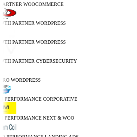
 PARTNER
WOOCOMMERCE
OWTH PARTNER
WORDPRESS
OWTH PARTNER
WORDPRESS
OWTH PARTNER
CYBERSECURITY
 PRO
WORDPRESS
GH PERFORMANCE
CORPORATIVE
GH PERFORMANCE
NEXT & WOO
TRO PERFORMANCE
LANDING ADS