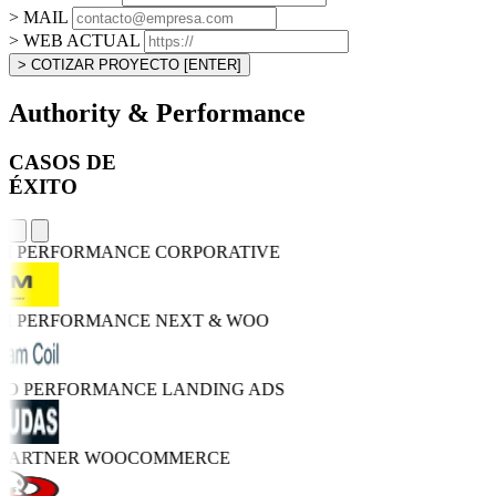
> MAIL
> WEB ACTUAL
> COTIZAR PROYECTO
[ENTER]
Authority & Performance
CASOS DE
ÉXITO
GH PERFORMANCE
CORPORATIVE
GH PERFORMANCE
NEXT & WOO
TRO PERFORMANCE
LANDING ADS
 PARTNER
WOOCOMMERCE