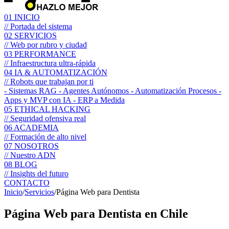
01
INICIO
// Portada del sistema
02
SERVICIOS
// Web por rubro y ciudad
03
PERFORMANCE
// Infraestructura ultra-rápida
04
IA & AUTOMATIZACIÓN
// Robots que trabajan por ti
- Sistemas RAG
- Agentes Autónomos
- Automatización Procesos
-
Apps y MVP con IA
- ERP a Medida
05
ETHICAL HACKING
// Seguridad ofensiva real
06
ACADEMIA
// Formación de alto nivel
07
NOSOTROS
// Nuestro ADN
08
BLOG
// Insights del futuro
CONTACTO
Inicio
/
Servicios
/
Página Web para Dentista
Página Web para
Dentista
en Chile