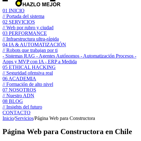
01
INICIO
// Portada del sistema
02
SERVICIOS
// Web por rubro y ciudad
03
PERFORMANCE
// Infraestructura ultra-rápida
04
IA & AUTOMATIZACIÓN
// Robots que trabajan por ti
- Sistemas RAG
- Agentes Autónomos
- Automatización Procesos
-
Apps y MVP con IA
- ERP a Medida
05
ETHICAL HACKING
// Seguridad ofensiva real
06
ACADEMIA
// Formación de alto nivel
07
NOSOTROS
// Nuestro ADN
08
BLOG
// Insights del futuro
CONTACTO
Inicio
/
Servicios
/
Página Web para Constructora
Página Web para
Constructora
en Chile