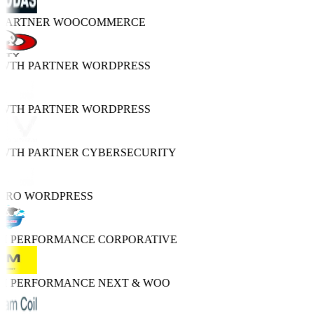
 PARTNER
WOOCOMMERCE
OWTH PARTNER
WORDPRESS
OWTH PARTNER
WORDPRESS
OWTH PARTNER
CYBERSECURITY
 PRO
WORDPRESS
GH PERFORMANCE
CORPORATIVE
GH PERFORMANCE
NEXT & WOO