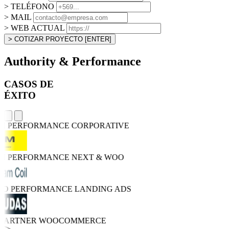
> TELÉFONO
> MAIL
> WEB ACTUAL
> COTIZAR PROYECTO
[ENTER]
Authority & Performance
CASOS DE
ÉXITO
GH PERFORMANCE
CORPORATIVE
GH PERFORMANCE
NEXT & WOO
TRO PERFORMANCE
LANDING ADS
 PARTNER
WOOCOMMERCE