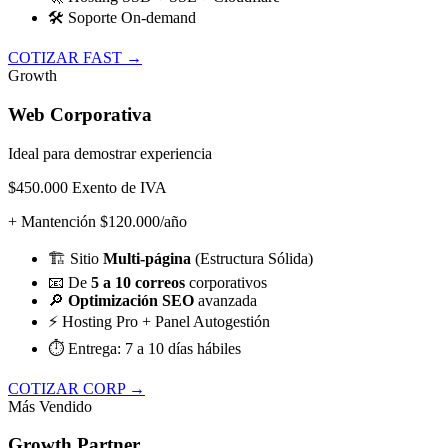
🛠️
Soporte On-demand
COTIZAR FAST →
Growth
Web Corporativa
Ideal para demostrar experiencia
$450.000
Exento de IVA
+ Mantención $120.000/año
🏗️
Sitio
Multi-página
(Estructura Sólida)
📧
De
5 a 10 correos
corporativos
🔎
Optimización SEO
avanzada
⚡
Hosting Pro + Panel Autogestión
⏱️
Entrega: 7 a 10 días hábiles
COTIZAR CORP →
Más Vendido
Growth Partner