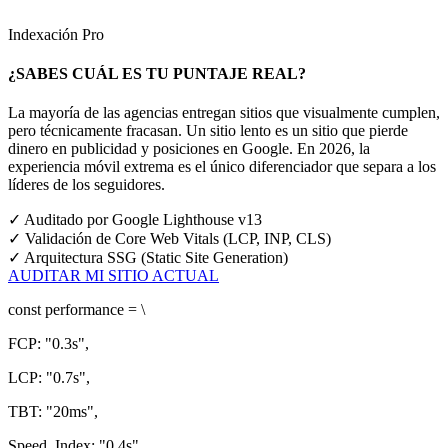
Indexación Pro
¿SABES CUÁL ES TU PUNTAJE REAL?
La mayoría de las agencias entregan sitios que visualmente cumplen,
pero técnicamente fracasan. Un sitio lento es un sitio que pierde
dinero en publicidad y posiciones en Google.
En 2026, la
experiencia móvil extrema es el único diferenciador que separa a los
líderes de los seguidores.
✓
Auditado por Google Lighthouse v13
✓
Validación de Core Web Vitals (LCP, INP, CLS)
✓
Arquitectura SSG (Static Site Generation)
AUDITAR MI SITIO ACTUAL
const
performance = \
FCP:
"0.3s"
,
LCP:
"0.7s"
,
TBT:
"20ms"
,
Speed_Index:
"0.4s"