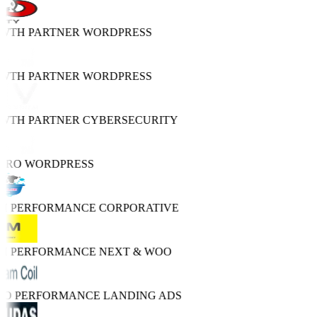
OWTH PARTNER
WORDPRESS
OWTH PARTNER
WORDPRESS
OWTH PARTNER
CYBERSECURITY
 PRO
WORDPRESS
GH PERFORMANCE
CORPORATIVE
GH PERFORMANCE
NEXT & WOO
TRO PERFORMANCE
LANDING ADS