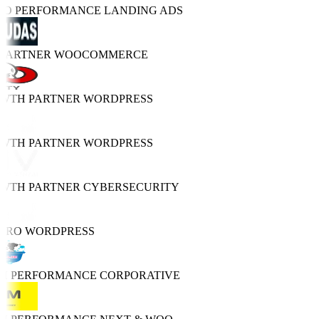
TRO PERFORMANCE
LANDING ADS
 PARTNER
WOOCOMMERCE
OWTH PARTNER
WORDPRESS
OWTH PARTNER
WORDPRESS
OWTH PARTNER
CYBERSECURITY
PRO
WORDPRESS
GH PERFORMANCE
CORPORATIVE