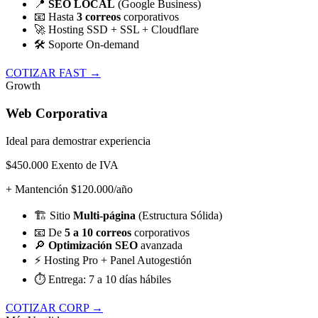
📍
SEO LOCAL
(Google Business)
📧
Hasta
3 correos
corporativos
🚀
Hosting SSD + SSL + Cloudflare
🛠️
Soporte On-demand
COTIZAR FAST →
Growth
Web Corporativa
Ideal para demostrar experiencia
$450.000
Exento de IVA
+ Mantención $120.000/año
🏗️
Sitio
Multi-página
(Estructura Sólida)
📧
De
5 a 10 correos
corporativos
🔎
Optimización SEO
avanzada
⚡
Hosting Pro + Panel Autogestión
⏱️
Entrega: 7 a 10 días hábiles
COTIZAR CORP →