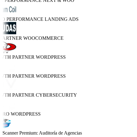
GH PERFORMANCE
NEXT & WOO
TRO PERFORMANCE
LANDING ADS
 PARTNER
WOOCOMMERCE
OWTH PARTNER
WORDPRESS
OWTH PARTNER
WORDPRESS
OWTH PARTNER
CYBERSECURITY
PRO
WORDPRESS
Scanner Premium: Auditoría de Agencias