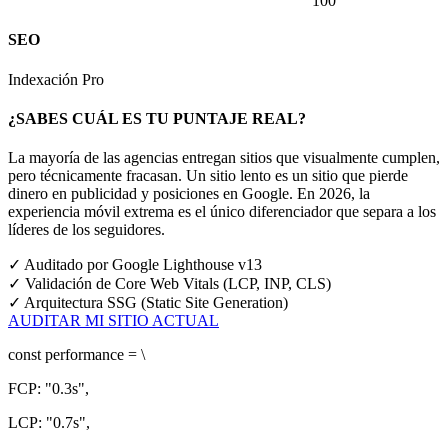
100
SEO
Indexación Pro
¿SABES CUÁL ES TU PUNTAJE REAL?
La mayoría de las agencias entregan sitios que visualmente cumplen,
pero técnicamente fracasan. Un sitio lento es un sitio que pierde
dinero en publicidad y posiciones en Google.
En 2026, la
experiencia móvil extrema es el único diferenciador que separa a los
líderes de los seguidores.
✓
Auditado por Google Lighthouse v13
✓
Validación de Core Web Vitals (LCP, INP, CLS)
✓
Arquitectura SSG (Static Site Generation)
AUDITAR MI SITIO ACTUAL
const
performance = \
FCP:
"0.3s"
,
LCP:
"0.7s"
,