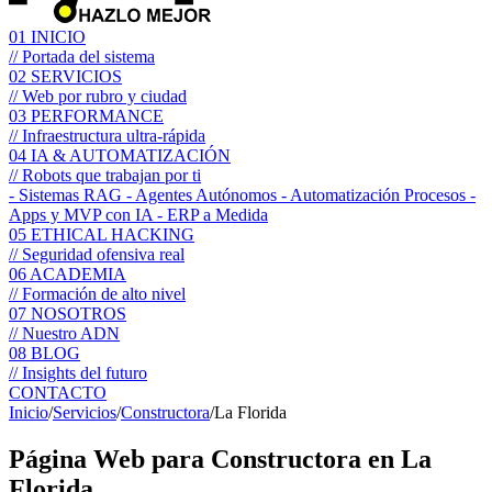
01
INICIO
// Portada del sistema
02
SERVICIOS
// Web por rubro y ciudad
03
PERFORMANCE
// Infraestructura ultra-rápida
04
IA & AUTOMATIZACIÓN
// Robots que trabajan por ti
- Sistemas RAG
- Agentes Autónomos
- Automatización Procesos
-
Apps y MVP con IA
- ERP a Medida
05
ETHICAL HACKING
// Seguridad ofensiva real
06
ACADEMIA
// Formación de alto nivel
07
NOSOTROS
// Nuestro ADN
08
BLOG
// Insights del futuro
CONTACTO
Inicio
/
Servicios
/
Constructora
/
La Florida
Página Web para
Constructora
en La
Florida