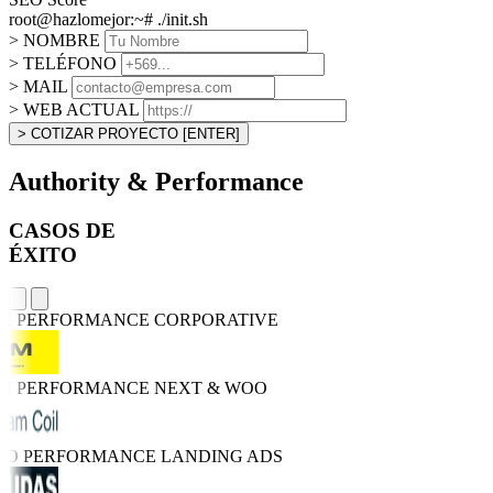
root@hazlomejor:~# ./init.sh
> NOMBRE
> TELÉFONO
> MAIL
> WEB ACTUAL
> COTIZAR PROYECTO
[ENTER]
Authority & Performance
CASOS DE
ÉXITO
GH PERFORMANCE
CORPORATIVE
GH PERFORMANCE
NEXT & WOO
TRO PERFORMANCE
LANDING ADS