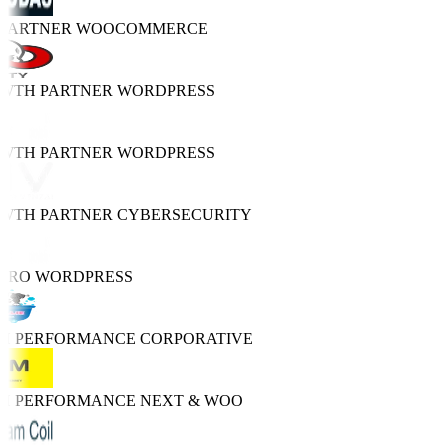
 PARTNER
WOOCOMMERCE
OWTH PARTNER
WORDPRESS
OWTH PARTNER
WORDPRESS
OWTH PARTNER
CYBERSECURITY
PRO
WORDPRESS
GH PERFORMANCE
CORPORATIVE
GH PERFORMANCE
NEXT & WOO