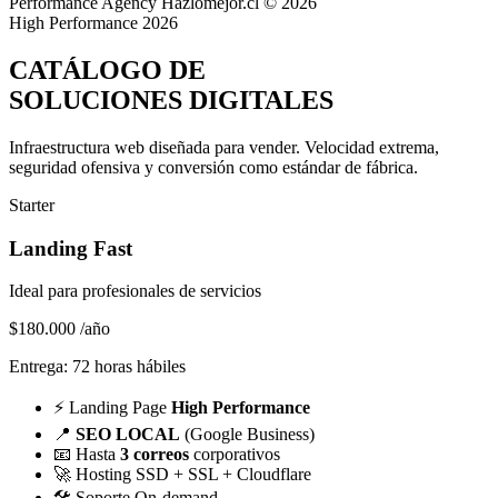
Performance Agency
Hazlomejor.cl © 2026
High Performance 2026
CATÁLOGO DE
SOLUCIONES DIGITALES
Infraestructura web diseñada para vender.
Velocidad extrema,
seguridad ofensiva y conversión
como estándar de fábrica.
Starter
Landing Fast
Ideal para profesionales de servicios
$180.000
/año
Entrega: 72 horas hábiles
⚡
Landing Page
High Performance
📍
SEO LOCAL
(Google Business)
📧
Hasta
3 correos
corporativos
🚀
Hosting SSD + SSL + Cloudflare
🛠️
Soporte On-demand