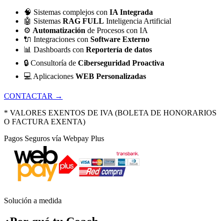
🧠
Sistemas complejos con
IA Integrada
🤖
Sistemas
RAG FULL
Inteligencia Artificial
⚙️
Automatización
de Procesos con IA
🔌
Integraciones con
Software Externo
📊
Dashboards con
Reportería de datos
🔒
Consultoría de
Ciberseguridad Proactiva
💻
Aplicaciones
WEB Personalizadas
CONTACTAR →
* VALORES EXENTOS DE IVA (BOLETA DE HONORARIOS
O FACTURA EXENTA)
Pagos Seguros vía Webpay Plus
Solución a medida