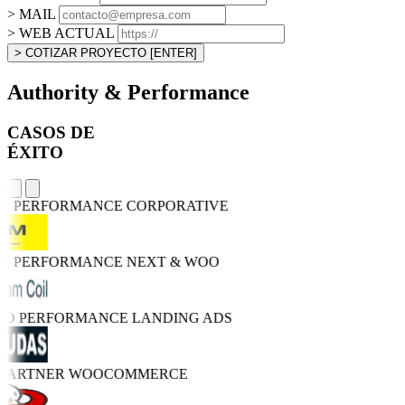
> MAIL
> WEB ACTUAL
> COTIZAR PROYECTO
[ENTER]
Authority & Performance
CASOS DE
ÉXITO
GH PERFORMANCE
CORPORATIVE
GH PERFORMANCE
NEXT & WOO
TRO PERFORMANCE
LANDING ADS
 PARTNER
WOOCOMMERCE