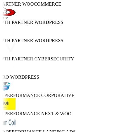
 PARTNER
WOOCOMMERCE
OWTH PARTNER
WORDPRESS
OWTH PARTNER
WORDPRESS
OWTH PARTNER
CYBERSECURITY
PRO
WORDPRESS
GH PERFORMANCE
CORPORATIVE
GH PERFORMANCE
NEXT & WOO
TRO PERFORMANCE
LANDING ADS