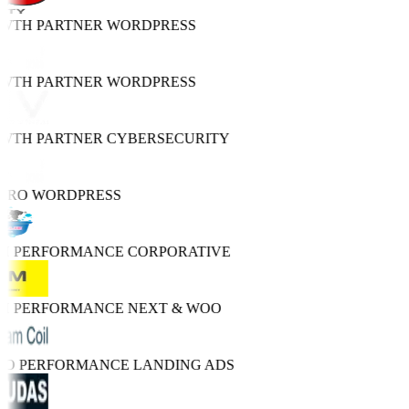
OWTH PARTNER
WORDPRESS
OWTH PARTNER
WORDPRESS
OWTH PARTNER
CYBERSECURITY
PRO
WORDPRESS
GH PERFORMANCE
CORPORATIVE
GH PERFORMANCE
NEXT & WOO
TRO PERFORMANCE
LANDING ADS