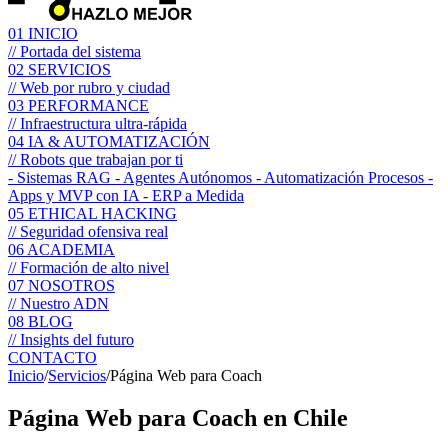
01
INICIO
// Portada del sistema
02
SERVICIOS
// Web por rubro y ciudad
03
PERFORMANCE
// Infraestructura ultra-rápida
04
IA & AUTOMATIZACIÓN
// Robots que trabajan por ti
- Sistemas RAG
- Agentes Autónomos
- Automatización Procesos
-
Apps y MVP con IA
- ERP a Medida
05
ETHICAL HACKING
// Seguridad ofensiva real
06
ACADEMIA
// Formación de alto nivel
07
NOSOTROS
// Nuestro ADN
08
BLOG
// Insights del futuro
CONTACTO
Inicio
/
Servicios
/
Página Web para Coach
Página Web para
Coach
en Chile