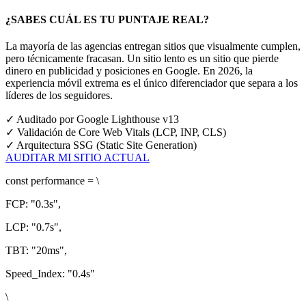
¿SABES CUÁL ES TU PUNTAJE REAL?
La mayoría de las agencias entregan sitios que visualmente cumplen,
pero técnicamente fracasan. Un sitio lento es un sitio que pierde
dinero en publicidad y posiciones en Google.
En 2026, la
experiencia móvil extrema es el único diferenciador que separa a los
líderes de los seguidores.
✓
Auditado por Google Lighthouse v13
✓
Validación de Core Web Vitals (LCP, INP, CLS)
✓
Arquitectura SSG (Static Site Generation)
AUDITAR MI SITIO ACTUAL
const
performance = \
FCP:
"0.3s"
,
LCP:
"0.7s"
,
TBT:
"20ms"
,
Speed_Index:
"0.4s"
\