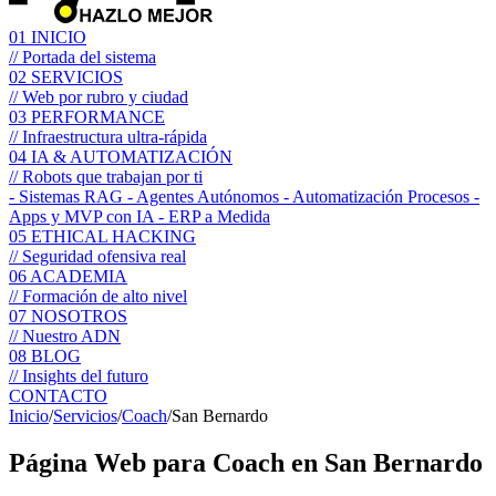
01
INICIO
// Portada del sistema
02
SERVICIOS
// Web por rubro y ciudad
03
PERFORMANCE
// Infraestructura ultra-rápida
04
IA & AUTOMATIZACIÓN
// Robots que trabajan por ti
- Sistemas RAG
- Agentes Autónomos
- Automatización Procesos
-
Apps y MVP con IA
- ERP a Medida
05
ETHICAL HACKING
// Seguridad ofensiva real
06
ACADEMIA
// Formación de alto nivel
07
NOSOTROS
// Nuestro ADN
08
BLOG
// Insights del futuro
CONTACTO
Inicio
/
Servicios
/
Coach
/
San Bernardo
Página Web para
Coach
en San Bernardo