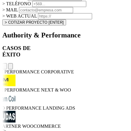
> TELÉFONO
> MAIL
> WEB ACTUAL
> COTIZAR PROYECTO
[ENTER]
Authority & Performance
CASOS DE
ÉXITO
GH PERFORMANCE
CORPORATIVE
GH PERFORMANCE
NEXT & WOO
TRO PERFORMANCE
LANDING ADS
 PARTNER
WOOCOMMERCE