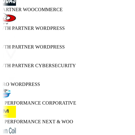
 PARTNER
WOOCOMMERCE
OWTH PARTNER
WORDPRESS
OWTH PARTNER
WORDPRESS
OWTH PARTNER
CYBERSECURITY
 PRO
WORDPRESS
GH PERFORMANCE
CORPORATIVE
GH PERFORMANCE
NEXT & WOO