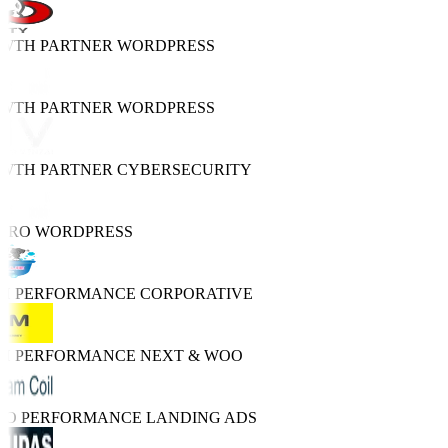
OWTH PARTNER
WORDPRESS
OWTH PARTNER
WORDPRESS
OWTH PARTNER
CYBERSECURITY
 PRO
WORDPRESS
GH PERFORMANCE
CORPORATIVE
GH PERFORMANCE
NEXT & WOO
TRO PERFORMANCE
LANDING ADS