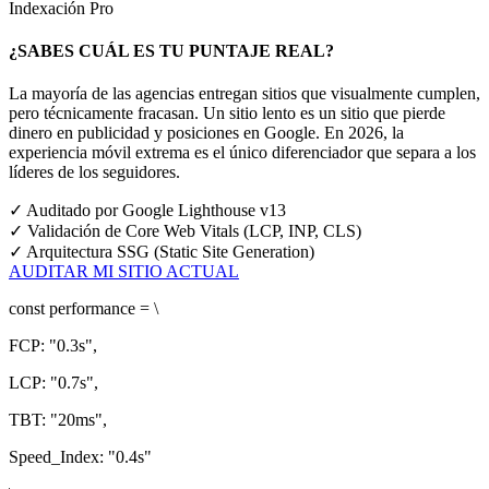
Indexación Pro
¿SABES CUÁL ES TU PUNTAJE REAL?
La mayoría de las agencias entregan sitios que visualmente cumplen,
pero técnicamente fracasan. Un sitio lento es un sitio que pierde
dinero en publicidad y posiciones en Google.
En 2026, la
experiencia móvil extrema es el único diferenciador que separa a los
líderes de los seguidores.
✓
Auditado por Google Lighthouse v13
✓
Validación de Core Web Vitals (LCP, INP, CLS)
✓
Arquitectura SSG (Static Site Generation)
AUDITAR MI SITIO ACTUAL
const
performance = \
FCP:
"0.3s"
,
LCP:
"0.7s"
,
TBT:
"20ms"
,
Speed_Index:
"0.4s"