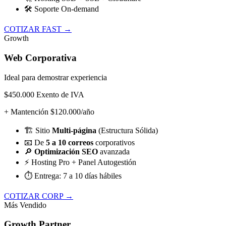
🛠️
Soporte On-demand
COTIZAR FAST →
Growth
Web Corporativa
Ideal para demostrar experiencia
$450.000
Exento de IVA
+ Mantención $120.000/año
🏗️
Sitio
Multi-página
(Estructura Sólida)
📧
De
5 a 10 correos
corporativos
🔎
Optimización SEO
avanzada
⚡
Hosting Pro + Panel Autogestión
⏱️
Entrega: 7 a 10 días hábiles
COTIZAR CORP →
Más Vendido
Growth Partner