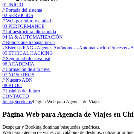
01
INICIO
// Portada del sistema
02
SERVICIOS
// Web por rubro y ciudad
03
PERFORMANCE
// Infraestructura ultra-rápida
04
IA & AUTOMATIZACIÓN
// Robots que trabajan por ti
- Sistemas RAG
- Agentes Autónomos
- Automatización Procesos
- 
05
ETHICAL HACKING
// Seguridad ofensiva real
06
ACADEMIA
// Formación de alto nivel
07
NOSOTROS
// Nuestro ADN
08
BLOG
// Insights del futuro
CONTACTO
Inicio
/
Servicios
/
Página Web para Agencia de Viajes
Página Web para
Agencia de Viajes
en Chi
Despegar y Booking dominan búsquedas genéricas.
Web para agencia de viajes con catálogo de destinos, cotizador online