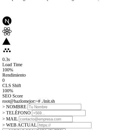
0.3
s
Load Time
100
%
Rendimiento
0
CLS Shift
100%
SEO Score
root@hazlomejor:~# ./init.sh
> NOMBRE
> TELÉFONO
> MAIL
> WEB ACTUAL