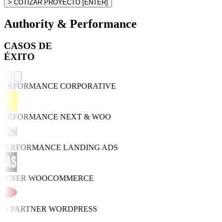
> COTIZAR PROYECTO
[ENTER]
Authority & Performance
CASOS DE
ÉXITO
 PERFORMANCE
CORPORATIVE
 PERFORMANCE
NEXT & WOO
O PERFORMANCE
LANDING ADS
ARTNER
WOOCOMMERCE
TH PARTNER
WORDPRESS