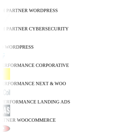
TH PARTNER
WORDPRESS
TH PARTNER
CYBERSECURITY
O
WORDPRESS
 PERFORMANCE
CORPORATIVE
 PERFORMANCE
NEXT & WOO
O PERFORMANCE
LANDING ADS
ARTNER
WOOCOMMERCE