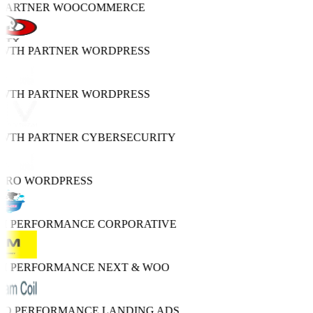
 PARTNER
WOOCOMMERCE
OWTH PARTNER
WORDPRESS
OWTH PARTNER
WORDPRESS
OWTH PARTNER
CYBERSECURITY
 PRO
WORDPRESS
GH PERFORMANCE
CORPORATIVE
GH PERFORMANCE
NEXT & WOO
TRO PERFORMANCE
LANDING ADS