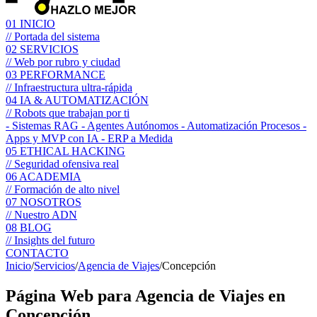
01
INICIO
// Portada del sistema
02
SERVICIOS
// Web por rubro y ciudad
03
PERFORMANCE
// Infraestructura ultra-rápida
04
IA & AUTOMATIZACIÓN
// Robots que trabajan por ti
- Sistemas RAG
- Agentes Autónomos
- Automatización Procesos
-
Apps y MVP con IA
- ERP a Medida
05
ETHICAL HACKING
// Seguridad ofensiva real
06
ACADEMIA
// Formación de alto nivel
07
NOSOTROS
// Nuestro ADN
08
BLOG
// Insights del futuro
CONTACTO
Inicio
/
Servicios
/
Agencia de Viajes
/
Concepción
Página Web para
Agencia de Viajes
en
Concepción