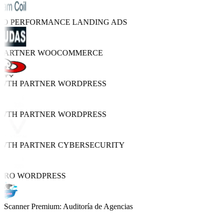
TRO PERFORMANCE
LANDING ADS
 PARTNER
WOOCOMMERCE
OWTH PARTNER
WORDPRESS
OWTH PARTNER
WORDPRESS
OWTH PARTNER
CYBERSECURITY
 PRO
WORDPRESS
Scanner Premium: Auditoría de Agencias