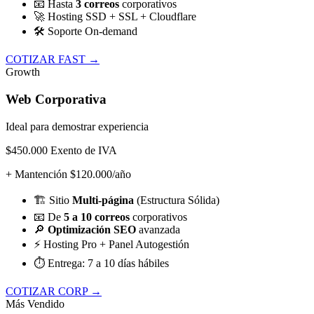
📧
Hasta
3 correos
corporativos
🚀
Hosting SSD + SSL + Cloudflare
🛠️
Soporte On-demand
COTIZAR FAST →
Growth
Web Corporativa
Ideal para demostrar experiencia
$450.000
Exento de IVA
+ Mantención $120.000/año
🏗️
Sitio
Multi-página
(Estructura Sólida)
📧
De
5 a 10 correos
corporativos
🔎
Optimización SEO
avanzada
⚡
Hosting Pro + Panel Autogestión
⏱️
Entrega: 7 a 10 días hábiles
COTIZAR CORP →
Más Vendido