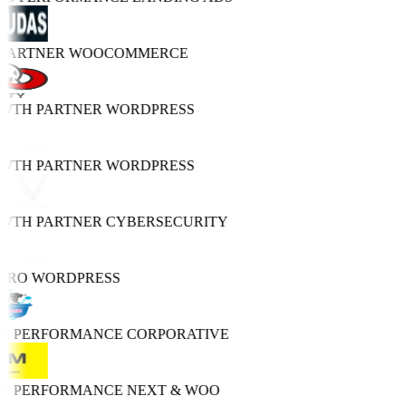
 PARTNER
WOOCOMMERCE
OWTH PARTNER
WORDPRESS
OWTH PARTNER
WORDPRESS
OWTH PARTNER
CYBERSECURITY
 PRO
WORDPRESS
GH PERFORMANCE
CORPORATIVE
GH PERFORMANCE
NEXT & WOO