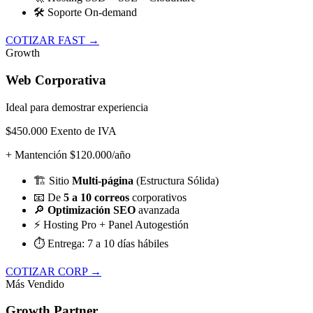
🛠️
Soporte On-demand
COTIZAR FAST →
Growth
Web Corporativa
Ideal para demostrar experiencia
$450.000
Exento de IVA
+ Mantención $120.000/año
🏗️
Sitio
Multi-página
(Estructura Sólida)
📧
De
5 a 10 correos
corporativos
🔎
Optimización SEO
avanzada
⚡
Hosting Pro + Panel Autogestión
⏱️
Entrega: 7 a 10 días hábiles
COTIZAR CORP →
Más Vendido
Growth Partner