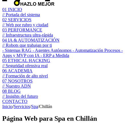
01
INICIO
// Portada del sistema
02
SERVICIOS
// Web por rubro y ciudad
03
PERFORMANCE
// Infraestructura ultra-rápida
04
IA & AUTOMATIZACIÓN
// Robots que trabajan por ti
- Sistemas RAG
- Agentes Autónomos
- Automatización Procesos
-
Apps y MVP con IA
- ERP a Medida
05
ETHICAL HACKING
// Seguridad ofensiva real
06
ACADEMIA
// Formación de alto nivel
07
NOSOTROS
// Nuestro ADN
08
BLOG
// Insights del futuro
CONTACTO
Inicio
/
Servicios
/
Spa
/
Chillán
Página Web para
Spa
en Chillán