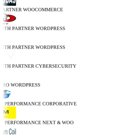
 PARTNER
WOOCOMMERCE
OWTH PARTNER
WORDPRESS
OWTH PARTNER
WORDPRESS
OWTH PARTNER
CYBERSECURITY
 PRO
WORDPRESS
GH PERFORMANCE
CORPORATIVE
GH PERFORMANCE
NEXT & WOO