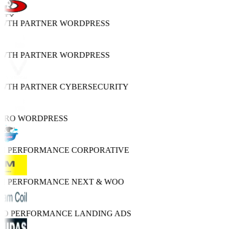
OWTH PARTNER
WORDPRESS
OWTH PARTNER
WORDPRESS
OWTH PARTNER
CYBERSECURITY
 PRO
WORDPRESS
GH PERFORMANCE
CORPORATIVE
GH PERFORMANCE
NEXT & WOO
TRO PERFORMANCE
LANDING ADS