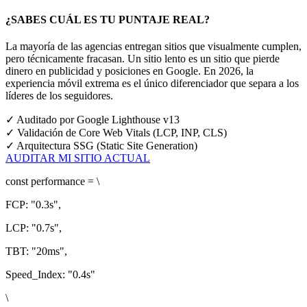
¿SABES CUÁL ES TU PUNTAJE REAL?
La mayoría de las agencias entregan sitios que visualmente cumplen,
pero técnicamente fracasan. Un sitio lento es un sitio que pierde
dinero en publicidad y posiciones en Google.
En 2026, la
experiencia móvil extrema es el único diferenciador que separa a los
líderes de los seguidores.
✓
Auditado por Google Lighthouse v13
✓
Validación de Core Web Vitals (LCP, INP, CLS)
✓
Arquitectura SSG (Static Site Generation)
AUDITAR MI SITIO ACTUAL
const
performance = \
FCP:
"0.3s"
,
LCP:
"0.7s"
,
TBT:
"20ms"
,
Speed_Index:
"0.4s"
\