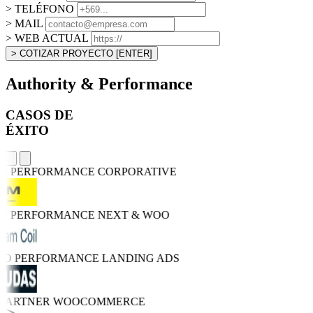
> TELÉFONO
> MAIL
> WEB ACTUAL
> COTIZAR PROYECTO
[ENTER]
Authority & Performance
CASOS DE
ÉXITO
GH PERFORMANCE
CORPORATIVE
GH PERFORMANCE
NEXT & WOO
TRO PERFORMANCE
LANDING ADS
 PARTNER
WOOCOMMERCE