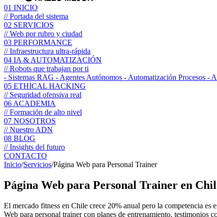
01
INICIO
// Portada del sistema
02
SERVICIOS
// Web por rubro y ciudad
03
PERFORMANCE
// Infraestructura ultra-rápida
04
IA & AUTOMATIZACIÓN
// Robots que trabajan por ti
- Sistemas RAG
- Agentes Autónomos
- Automatización Procesos
- 
05
ETHICAL HACKING
// Seguridad ofensiva real
06
ACADEMIA
// Formación de alto nivel
07
NOSOTROS
// Nuestro ADN
08
BLOG
// Insights del futuro
CONTACTO
Inicio
/
Servicios
/
Página Web para Personal Trainer
Página Web para
Personal Trainer
en Chil
El mercado fitness en Chile crece 20% anual pero la competencia es 
Web para personal trainer con planes de entrenamiento, testimonios con