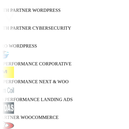
WTH PARTNER
WORDPRESS
WTH PARTNER
CYBERSECURITY
PRO
WORDPRESS
H PERFORMANCE
CORPORATIVE
H PERFORMANCE
NEXT & WOO
RO PERFORMANCE
LANDING ADS
 PARTNER
WOOCOMMERCE