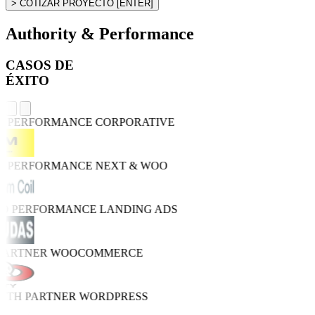
> COTIZAR PROYECTO
[ENTER]
Authority & Performance
CASOS DE
ÉXITO
H PERFORMANCE
CORPORATIVE
H PERFORMANCE
NEXT & WOO
RO PERFORMANCE
LANDING ADS
 PARTNER
WOOCOMMERCE
WTH PARTNER
WORDPRESS