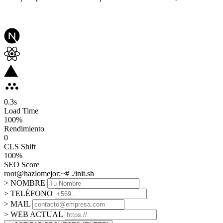
0.3
s
Load Time
100
%
Rendimiento
0
CLS Shift
100%
SEO Score
root@hazlomejor:~# ./init.sh
> NOMBRE
> TELÉFONO
> MAIL
> WEB ACTUAL