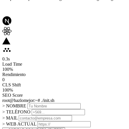
0.3
s
Load Time
100
%
Rendimiento
0
CLS Shift
100%
SEO Score
root@hazlomejor:~# ./init.sh
> NOMBRE
> TELÉFONO
> MAIL
> WEB ACTUAL