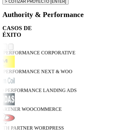
> COTIZAR PROYECTO
[ENTER]
Authority & Performance
CASOS DE
ÉXITO
GH PERFORMANCE
CORPORATIVE
GH PERFORMANCE
NEXT & WOO
RO PERFORMANCE
LANDING ADS
 PARTNER
WOOCOMMERCE
WTH PARTNER
WORDPRESS