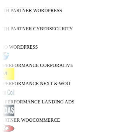
WTH PARTNER
WORDPRESS
WTH PARTNER
CYBERSECURITY
PRO
WORDPRESS
GH PERFORMANCE
CORPORATIVE
GH PERFORMANCE
NEXT & WOO
RO PERFORMANCE
LANDING ADS
 PARTNER
WOOCOMMERCE