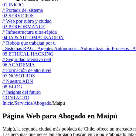
01
INICIO
// Portada del sistema
02
SERVICIOS
// Web por rubro y ciudad
03
PERFORMANCE
// Infraestructura ultra-rápida
04
IA & AUTOMATIZACIÓN
// Robots que trabajan por ti
- Sistemas RAG
- Agentes Autónomos
- Automatización Procesos
- 
05
ETHICAL HACKING
// Seguridad ofensiva real
06
ACADEMIA
// Formación de alto nivel
07
NOSOTROS
// Nuestro ADN
08
BLOG
// Insights del futuro
CONTACTO
Inicio
/
Servicios
/
Abogado
/
Maipú
Página Web para
Abogado
en Maipú
Maipú, la segunda ciudad más poblada de Chile, ofrece un mercado ma
Las personas que necesitan abogado buscan en Google 'abogado labora