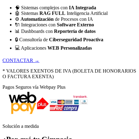
🧠
Sistemas complejos con
IA Integrada
🤖
Sistemas
RAG FULL
Inteligencia Artificial
⚙️
Automatización
de Procesos con IA
🔌
Integraciones con
Software Externo
📊
Dashboards con
Reportería de datos
🔒
Consultoría de
Ciberseguridad Proactiva
💻
Aplicaciones
WEB Personalizadas
CONTACTAR →
* VALORES EXENTOS DE IVA (BOLETA DE HONORARIOS
O FACTURA EXENTA)
Pagos Seguros vía Webpay Plus
Solución a medida