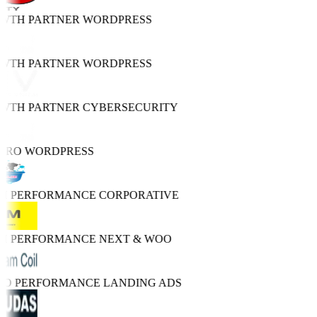
OWTH PARTNER
WORDPRESS
OWTH PARTNER
WORDPRESS
OWTH PARTNER
CYBERSECURITY
 PRO
WORDPRESS
GH PERFORMANCE
CORPORATIVE
GH PERFORMANCE
NEXT & WOO
TRO PERFORMANCE
LANDING ADS