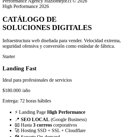
Performance Agency
Hazlomejor.cl © 2026
High Performance 2026
CATÁLOGO DE
SOLUCIONES DIGITALES
Infraestructura web diseñada para vender.
Velocidad extrema,
seguridad ofensiva y conversión
como estándar de fábrica.
Starter
Landing Fast
Ideal para profesionales de servicios
$180.000
/año
Entrega: 72 horas hábiles
⚡
Landing Page
High Performance
📍
SEO LOCAL
(Google Business)
📧
Hasta
3 correos
corporativos
🚀
Hosting SSD + SSL + Cloudflare
🛠️
Soporte On-demand