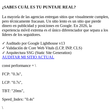
¿SABES CUÁL ES TU PUNTAJE REAL?
La mayoría de las agencias entregan sitios que visualmente cumplen,
pero técnicamente fracasan. Un sitio lento es un sitio que pierde
dinero en publicidad y posiciones en Google.
En 2026, la
experiencia móvil extrema es el único diferenciador que separa a los
líderes de los seguidores.
✓
Auditado por Google Lighthouse v13
✓
Validación de Core Web Vitals (LCP, INP, CLS)
✓
Arquitectura SSG (Static Site Generation)
AUDITAR MI SITIO ACTUAL
const
performance = \
FCP:
"0.3s"
,
LCP:
"0.7s"
,
TBT:
"20ms"
,
Speed_Index:
"0.4s"
\