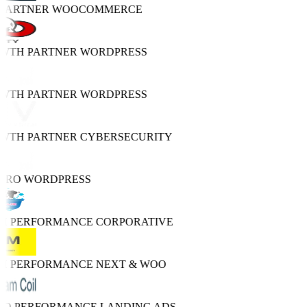
 PARTNER
WOOCOMMERCE
OWTH PARTNER
WORDPRESS
OWTH PARTNER
WORDPRESS
OWTH PARTNER
CYBERSECURITY
 PRO
WORDPRESS
GH PERFORMANCE
CORPORATIVE
GH PERFORMANCE
NEXT & WOO
TRO PERFORMANCE
LANDING ADS