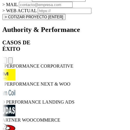
> MAIL
> WEB ACTUAL
> COTIZAR PROYECTO
[ENTER]
Authority & Performance
CASOS DE
ÉXITO
GH PERFORMANCE
CORPORATIVE
GH PERFORMANCE
NEXT & WOO
TRO PERFORMANCE
LANDING ADS
 PARTNER
WOOCOMMERCE