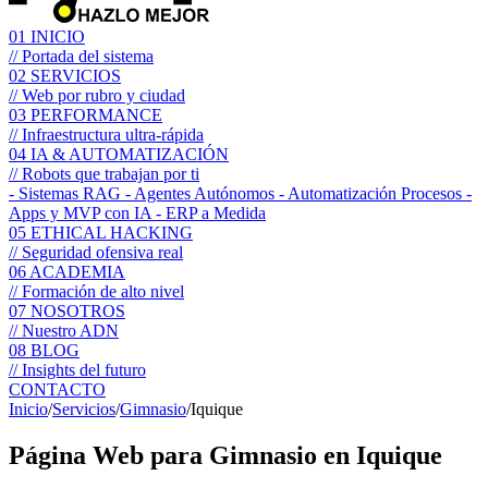
01
INICIO
// Portada del sistema
02
SERVICIOS
// Web por rubro y ciudad
03
PERFORMANCE
// Infraestructura ultra-rápida
04
IA & AUTOMATIZACIÓN
// Robots que trabajan por ti
- Sistemas RAG
- Agentes Autónomos
- Automatización Procesos
-
Apps y MVP con IA
- ERP a Medida
05
ETHICAL HACKING
// Seguridad ofensiva real
06
ACADEMIA
// Formación de alto nivel
07
NOSOTROS
// Nuestro ADN
08
BLOG
// Insights del futuro
CONTACTO
Inicio
/
Servicios
/
Gimnasio
/
Iquique
Página Web para
Gimnasio
en Iquique