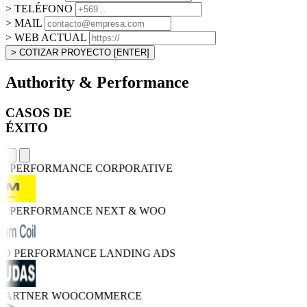
> TELÉFONO
> MAIL
> WEB ACTUAL
> COTIZAR PROYECTO
[ENTER]
Authority & Performance
CASOS DE
ÉXITO
GH PERFORMANCE
CORPORATIVE
GH PERFORMANCE
NEXT & WOO
TRO PERFORMANCE
LANDING ADS
 PARTNER
WOOCOMMERCE