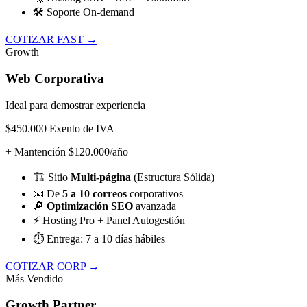
🛠️
Soporte On-demand
COTIZAR FAST →
Growth
Web Corporativa
Ideal para demostrar experiencia
$450.000
Exento de IVA
+ Mantención $120.000/año
🏗️
Sitio
Multi-página
(Estructura Sólida)
📧
De
5 a 10 correos
corporativos
🔎
Optimización SEO
avanzada
⚡
Hosting Pro + Panel Autogestión
⏱️
Entrega: 7 a 10 días hábiles
COTIZAR CORP →
Más Vendido
Growth Partner