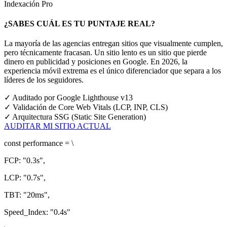
Indexación Pro
¿SABES CUÁL ES TU PUNTAJE REAL?
La mayoría de las agencias entregan sitios que visualmente cumplen,
pero técnicamente fracasan. Un sitio lento es un sitio que pierde
dinero en publicidad y posiciones en Google.
En 2026, la
experiencia móvil extrema es el único diferenciador que separa a los
líderes de los seguidores.
✓
Auditado por Google Lighthouse v13
✓
Validación de Core Web Vitals (LCP, INP, CLS)
✓
Arquitectura SSG (Static Site Generation)
AUDITAR MI SITIO ACTUAL
const
performance = \
FCP:
"0.3s"
,
LCP:
"0.7s"
,
TBT:
"20ms"
,
Speed_Index:
"0.4s"