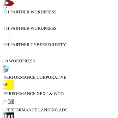
OWTH PARTNER
WORDPRESS
OWTH PARTNER
WORDPRESS
OWTH PARTNER
CYBERSECURITY
PRO
WORDPRESS
GH PERFORMANCE
CORPORATIVE
GH PERFORMANCE
NEXT & WOO
TRO PERFORMANCE
LANDING ADS