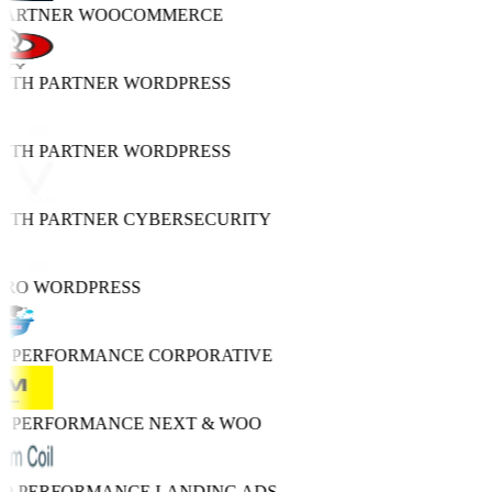
PARTNER
WOOCOMMERCE
WTH PARTNER
WORDPRESS
WTH PARTNER
WORDPRESS
WTH PARTNER
CYBERSECURITY
PRO
WORDPRESS
H PERFORMANCE
CORPORATIVE
H PERFORMANCE
NEXT & WOO
RO PERFORMANCE
LANDING ADS