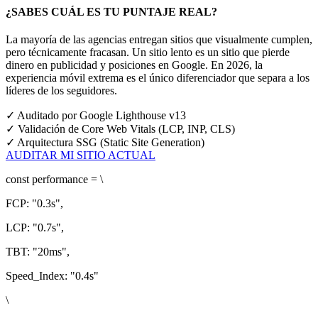
¿SABES CUÁL ES TU PUNTAJE REAL?
La mayoría de las agencias entregan sitios que visualmente cumplen,
pero técnicamente fracasan. Un sitio lento es un sitio que pierde
dinero en publicidad y posiciones en Google.
En 2026, la
experiencia móvil extrema es el único diferenciador que separa a los
líderes de los seguidores.
✓
Auditado por Google Lighthouse v13
✓
Validación de Core Web Vitals (LCP, INP, CLS)
✓
Arquitectura SSG (Static Site Generation)
AUDITAR MI SITIO ACTUAL
const
performance = \
FCP:
"0.3s"
,
LCP:
"0.7s"
,
TBT:
"20ms"
,
Speed_Index:
"0.4s"
\