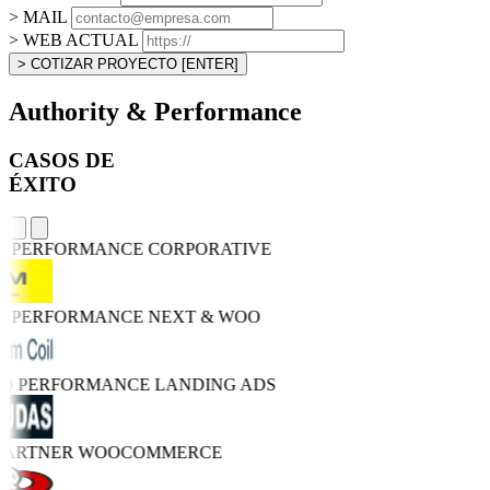
> MAIL
> WEB ACTUAL
> COTIZAR PROYECTO
[ENTER]
Authority & Performance
CASOS DE
ÉXITO
H PERFORMANCE
CORPORATIVE
H PERFORMANCE
NEXT & WOO
RO PERFORMANCE
LANDING ADS
PARTNER
WOOCOMMERCE