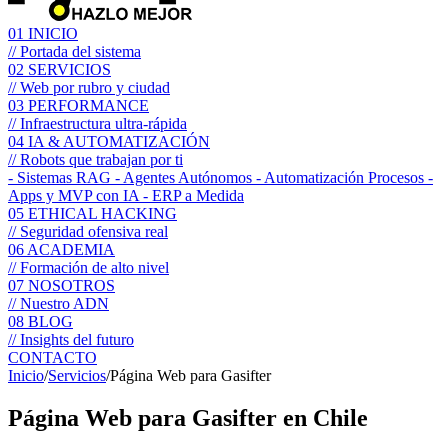
01
INICIO
// Portada del sistema
02
SERVICIOS
// Web por rubro y ciudad
03
PERFORMANCE
// Infraestructura ultra-rápida
04
IA & AUTOMATIZACIÓN
// Robots que trabajan por ti
- Sistemas RAG
- Agentes Autónomos
- Automatización Procesos
-
Apps y MVP con IA
- ERP a Medida
05
ETHICAL HACKING
// Seguridad ofensiva real
06
ACADEMIA
// Formación de alto nivel
07
NOSOTROS
// Nuestro ADN
08
BLOG
// Insights del futuro
CONTACTO
Inicio
/
Servicios
/
Página Web para Gasifter
Página Web para
Gasifter
en Chile