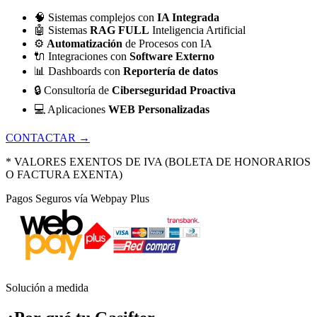
🧠
Sistemas complejos con
IA Integrada
🤖
Sistemas
RAG FULL
Inteligencia Artificial
⚙️
Automatización
de Procesos con IA
🔌
Integraciones con
Software Externo
📊
Dashboards con
Reportería de datos
🔒
Consultoría de
Ciberseguridad Proactiva
💻
Aplicaciones
WEB Personalizadas
CONTACTAR →
* VALORES EXENTOS DE IVA (BOLETA DE HONORARIOS
O FACTURA EXENTA)
Pagos Seguros vía Webpay Plus
Solución a medida