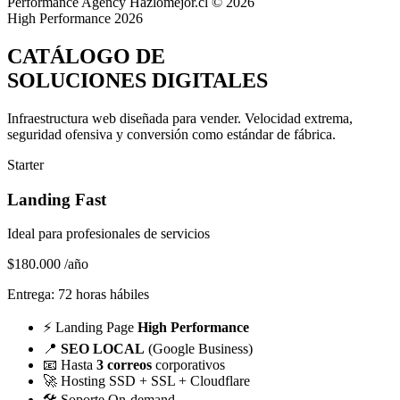
Performance Agency
Hazlomejor.cl © 2026
High Performance 2026
CATÁLOGO DE
SOLUCIONES DIGITALES
Infraestructura web diseñada para vender.
Velocidad extrema,
seguridad ofensiva y conversión
como estándar de fábrica.
Starter
Landing Fast
Ideal para profesionales de servicios
$180.000
/año
Entrega: 72 horas hábiles
⚡
Landing Page
High Performance
📍
SEO LOCAL
(Google Business)
📧
Hasta
3 correos
corporativos
🚀
Hosting SSD + SSL + Cloudflare
🛠️
Soporte On-demand