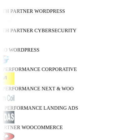
WTH PARTNER
WORDPRESS
WTH PARTNER
CYBERSECURITY
PRO
WORDPRESS
H PERFORMANCE
CORPORATIVE
H PERFORMANCE
NEXT & WOO
RO PERFORMANCE
LANDING ADS
PARTNER
WOOCOMMERCE