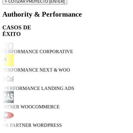
> COTIZAR PROYECTO
[ENTER]
Authority & Performance
CASOS DE
ÉXITO
H PERFORMANCE
CORPORATIVE
H PERFORMANCE
NEXT & WOO
RO PERFORMANCE
LANDING ADS
PARTNER
WOOCOMMERCE
WTH PARTNER
WORDPRESS