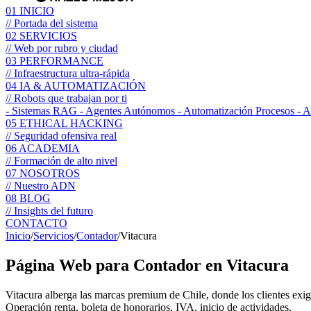
01
INICIO
// Portada del sistema
02
SERVICIOS
// Web por rubro y ciudad
03
PERFORMANCE
// Infraestructura ultra-rápida
04
IA & AUTOMATIZACIÓN
// Robots que trabajan por ti
- Sistemas RAG
- Agentes Autónomos
- Automatización Procesos
- 
05
ETHICAL HACKING
// Seguridad ofensiva real
06
ACADEMIA
// Formación de alto nivel
07
NOSOTROS
// Nuestro ADN
08
BLOG
// Insights del futuro
CONTACTO
Inicio
/
Servicios
/
Contador
/
Vitacura
Página Web para
Contador
en Vitacura
Vitacura alberga las marcas premium de Chile, donde los clientes exig
Operación renta, boleta de honorarios, IVA, inicio de actividades.