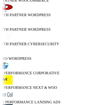
 PARTNER
WOOCOMMERCE
OWTH PARTNER
WORDPRESS
OWTH PARTNER
WORDPRESS
OWTH PARTNER
CYBERSECURITY
 PRO
WORDPRESS
GH PERFORMANCE
CORPORATIVE
GH PERFORMANCE
NEXT & WOO
TRO PERFORMANCE
LANDING ADS