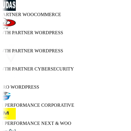
 PARTNER
WOOCOMMERCE
OWTH PARTNER
WORDPRESS
OWTH PARTNER
WORDPRESS
OWTH PARTNER
CYBERSECURITY
 PRO
WORDPRESS
GH PERFORMANCE
CORPORATIVE
GH PERFORMANCE
NEXT & WOO