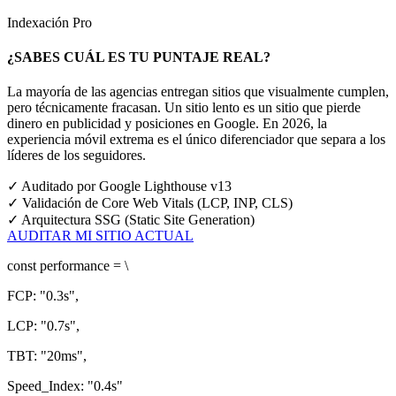
Indexación Pro
¿SABES CUÁL ES TU PUNTAJE REAL?
La mayoría de las agencias entregan sitios que visualmente cumplen,
pero técnicamente fracasan. Un sitio lento es un sitio que pierde
dinero en publicidad y posiciones en Google.
En 2026, la
experiencia móvil extrema es el único diferenciador que separa a los
líderes de los seguidores.
✓
Auditado por Google Lighthouse v13
✓
Validación de Core Web Vitals (LCP, INP, CLS)
✓
Arquitectura SSG (Static Site Generation)
AUDITAR MI SITIO ACTUAL
const
performance = \
FCP:
"0.3s"
,
LCP:
"0.7s"
,
TBT:
"20ms"
,
Speed_Index:
"0.4s"