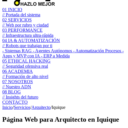
01
INICIO
// Portada del sistema
02
SERVICIOS
// Web por rubro y ciudad
03
PERFORMANCE
// Infraestructura ultra-rápida
04
IA & AUTOMATIZACIÓN
// Robots que trabajan por ti
- Sistemas RAG
- Agentes Autónomos
- Automatización Procesos
-
Apps y MVP con IA
- ERP a Medida
05
ETHICAL HACKING
// Seguridad ofensiva real
06
ACADEMIA
// Formación de alto nivel
07
NOSOTROS
// Nuestro ADN
08
BLOG
// Insights del futuro
CONTACTO
Inicio
/
Servicios
/
Arquitecto
/
Iquique
Página Web para
Arquitecto
en Iquique