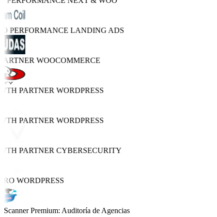
GH PERFORMANCE
NEXT & WOO
TRO PERFORMANCE
LANDING ADS
 PARTNER
WOOCOMMERCE
OWTH PARTNER
WORDPRESS
OWTH PARTNER
WORDPRESS
OWTH PARTNER
CYBERSECURITY
PRO
WORDPRESS
Scanner Premium: Auditoría de Agencias