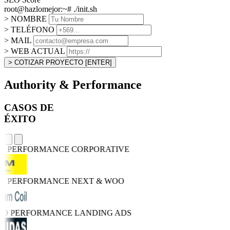
root@hazlomejor:~# ./init.sh
> NOMBRE
> TELÉFONO
> MAIL
> WEB ACTUAL
> COTIZAR PROYECTO
[ENTER]
Authority & Performance
CASOS DE
ÉXITO
GH PERFORMANCE
CORPORATIVE
GH PERFORMANCE
NEXT & WOO
TRO PERFORMANCE
LANDING ADS