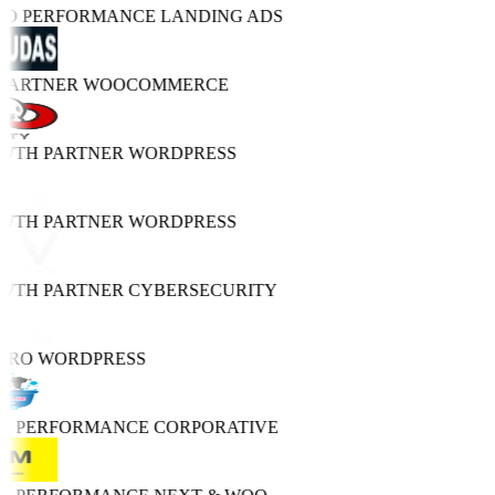
TRO PERFORMANCE
LANDING ADS
 PARTNER
WOOCOMMERCE
OWTH PARTNER
WORDPRESS
OWTH PARTNER
WORDPRESS
OWTH PARTNER
CYBERSECURITY
PRO
WORDPRESS
GH PERFORMANCE
CORPORATIVE