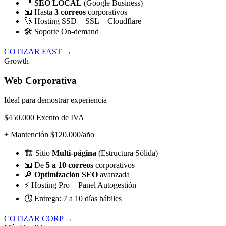
📍
SEO LOCAL
(Google Business)
📧
Hasta
3 correos
corporativos
🚀
Hosting SSD + SSL + Cloudflare
🛠️
Soporte On-demand
COTIZAR FAST →
Growth
Web Corporativa
Ideal para demostrar experiencia
$450.000
Exento de IVA
+ Mantención $120.000/año
🏗️
Sitio
Multi-página
(Estructura Sólida)
📧
De
5 a 10 correos
corporativos
🔎
Optimización SEO
avanzada
⚡
Hosting Pro + Panel Autogestión
⏱️
Entrega: 7 a 10 días hábiles
COTIZAR CORP →