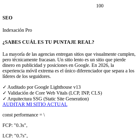
100
SEO
Indexación Pro
¿SABES CUÁL ES TU PUNTAJE REAL?
La mayoría de las agencias entregan sitios que visualmente cumplen,
pero técnicamente fracasan. Un sitio lento es un sitio que pierde
dinero en publicidad y posiciones en Google.
En 2026, la
experiencia móvil extrema es el único diferenciador que separa a los
líderes de los seguidores.
✓
Auditado por Google Lighthouse v13
✓
Validación de Core Web Vitals (LCP, INP, CLS)
✓
Arquitectura SSG (Static Site Generation)
AUDITAR MI SITIO ACTUAL
const
performance = \
FCP:
"0.3s"
,
LCP:
"0.7s"
,