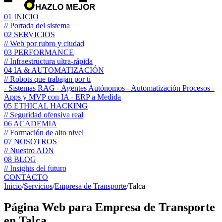
01
INICIO
// Portada del sistema
02
SERVICIOS
// Web por rubro y ciudad
03
PERFORMANCE
// Infraestructura ultra-rápida
04
IA & AUTOMATIZACIÓN
// Robots que trabajan por ti
- Sistemas RAG
- Agentes Autónomos
- Automatización Procesos
-
Apps y MVP con IA
- ERP a Medida
05
ETHICAL HACKING
// Seguridad ofensiva real
06
ACADEMIA
// Formación de alto nivel
07
NOSOTROS
// Nuestro ADN
08
BLOG
// Insights del futuro
CONTACTO
Inicio
/
Servicios
/
Empresa de Transporte
/
Talca
Página Web para
Empresa de Transporte
en Talca