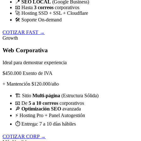
📍
SEO LOCAL
(Google Business)
📧
Hasta
3 correos
corporativos
🚀
Hosting SSD + SSL + Cloudflare
🛠️
Soporte On-demand
COTIZAR FAST →
Growth
Web Corporativa
Ideal para demostrar experiencia
$450.000
Exento de IVA
+ Mantención $120.000/año
🏗️
Sitio
Multi-página
(Estructura Sólida)
📧
De
5 a 10 correos
corporativos
🔎
Optimización SEO
avanzada
⚡
Hosting Pro + Panel Autogestión
⏱️
Entrega: 7 a 10 días hábiles
COTIZAR CORP →