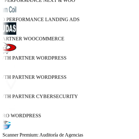
GH PERFORMANCE
NEXT & WOO
TRO PERFORMANCE
LANDING ADS
 PARTNER
WOOCOMMERCE
OWTH PARTNER
WORDPRESS
OWTH PARTNER
WORDPRESS
OWTH PARTNER
CYBERSECURITY
 PRO
WORDPRESS
Scanner Premium: Auditoría de Agencias