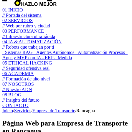
01
INICIO
// Portada del sistema
02
SERVICIOS
// Web por rubro y ciudad
03
PERFORMANCE
// Infraestructura ultra-rápida
04
IA & AUTOMATIZACIÓN
// Robots que trabajan por ti
- Sistemas RAG
- Agentes Autónomos
- Automatización Procesos
-
Apps y MVP con IA
- ERP a Medida
05
ETHICAL HACKING
// Seguridad ofensiva real
06
ACADEMIA
// Formación de alto nivel
07
NOSOTROS
// Nuestro ADN
08
BLOG
// Insights del futuro
CONTACTO
Inicio
/
Servicios
/
Empresa de Transporte
/
Rancagua
Página Web para
Empresa de Transporte
en Rancagua