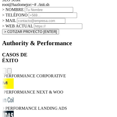
root@hazlomejor:~# ./init.sh
> NOMBRE
> TELÉFONO
> MAIL
> WEB ACTUAL
> COTIZAR PROYECTO
[ENTER]
Authority & Performance
CASOS DE
ÉXITO
GH PERFORMANCE
CORPORATIVE
GH PERFORMANCE
NEXT & WOO
TRO PERFORMANCE
LANDING ADS