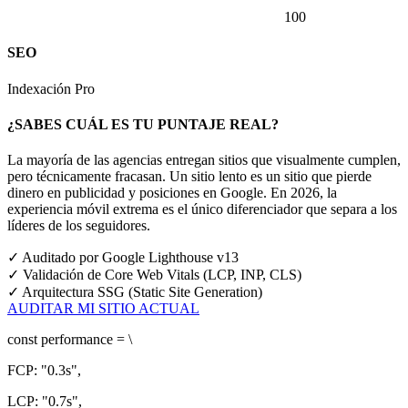
100
SEO
Indexación Pro
¿SABES CUÁL ES TU PUNTAJE REAL?
La mayoría de las agencias entregan sitios que visualmente cumplen,
pero técnicamente fracasan. Un sitio lento es un sitio que pierde
dinero en publicidad y posiciones en Google.
En 2026, la
experiencia móvil extrema es el único diferenciador que separa a los
líderes de los seguidores.
✓
Auditado por Google Lighthouse v13
✓
Validación de Core Web Vitals (LCP, INP, CLS)
✓
Arquitectura SSG (Static Site Generation)
AUDITAR MI SITIO ACTUAL
const
performance = \
FCP:
"0.3s"
,
LCP:
"0.7s"
,