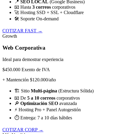
📍
SEO LOCAL
(Google Business)
📧
Hasta
3 correos
corporativos
🚀
Hosting SSD + SSL + Cloudflare
🛠️
Soporte On-demand
COTIZAR FAST →
Growth
Web Corporativa
Ideal para demostrar experiencia
$450.000
Exento de IVA
+ Mantención $120.000/año
🏗️
Sitio
Multi-página
(Estructura Sólida)
📧
De
5 a 10 correos
corporativos
🔎
Optimización SEO
avanzada
⚡
Hosting Pro + Panel Autogestión
⏱️
Entrega: 7 a 10 días hábiles
COTIZAR CORP →