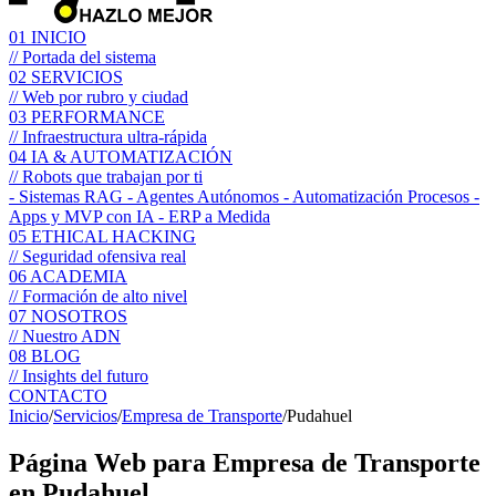
01
INICIO
// Portada del sistema
02
SERVICIOS
// Web por rubro y ciudad
03
PERFORMANCE
// Infraestructura ultra-rápida
04
IA & AUTOMATIZACIÓN
// Robots que trabajan por ti
- Sistemas RAG
- Agentes Autónomos
- Automatización Procesos
-
Apps y MVP con IA
- ERP a Medida
05
ETHICAL HACKING
// Seguridad ofensiva real
06
ACADEMIA
// Formación de alto nivel
07
NOSOTROS
// Nuestro ADN
08
BLOG
// Insights del futuro
CONTACTO
Inicio
/
Servicios
/
Empresa de Transporte
/
Pudahuel
Página Web para
Empresa de Transporte
en Pudahuel