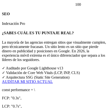
100
SEO
Indexación Pro
¿SABES CUÁL ES TU PUNTAJE REAL?
La mayoría de las agencias entregan sitios que visualmente cumplen,
pero técnicamente fracasan. Un sitio lento es un sitio que pierde
dinero en publicidad y posiciones en Google.
En 2026, la
experiencia móvil extrema es el único diferenciador que separa a los
líderes de los seguidores.
✓
Auditado por Google Lighthouse v13
✓
Validación de Core Web Vitals (LCP, INP, CLS)
✓
Arquitectura SSG (Static Site Generation)
AUDITAR MI SITIO ACTUAL
const
performance = \
FCP:
"0.3s"
,
LCP:
"0.7s"
,