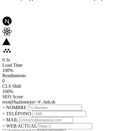
0.3
s
Load Time
100
%
Rendimiento
0
CLS Shift
100%
SEO Score
root@hazlomejor:~# ./init.sh
> NOMBRE
> TELÉFONO
> MAIL
> WEB ACTUAL