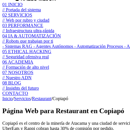
01
INICIO
// Portada del sistema
02
SERVICIOS
// Web por rubro y ciudad
03
PERFORMANCE
// Infraestructura ultra-rápida
04
IA & AUTOMATIZACIÓN
// Robots que trabajan por ti
- Sistemas RAG
- Agentes Autónomos
- Automatización Procesos
- 
05
ETHICAL HACKING
// Seguridad ofensiva real
06
ACADEMIA
// Formación de alto nivel
07
NOSOTROS
// Nuestro ADN
08
BLOG
// Insights del futuro
CONTACTO
Inicio
/
Servicios
/
Restaurant
/
Copiapó
Página Web para
Restaurant
en Copiapó
Copiapó es el centro de la minería de Atacama y una ciudad de servicio
UberEats y Rappi cobran hasta 30% de comisión por pedido.