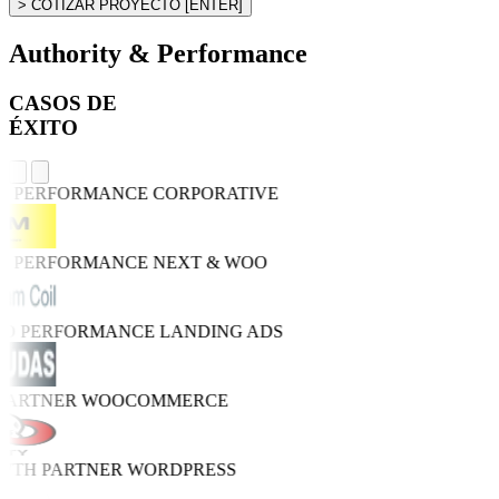
> COTIZAR PROYECTO
[ENTER]
Authority & Performance
CASOS DE
ÉXITO
GH PERFORMANCE
CORPORATIVE
GH PERFORMANCE
NEXT & WOO
TRO PERFORMANCE
LANDING ADS
 PARTNER
WOOCOMMERCE
OWTH PARTNER
WORDPRESS