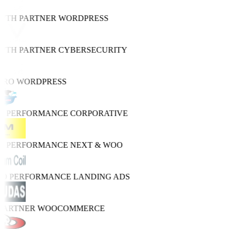
OWTH PARTNER
WORDPRESS
OWTH PARTNER
CYBERSECURITY
PRO
WORDPRESS
GH PERFORMANCE
CORPORATIVE
GH PERFORMANCE
NEXT & WOO
TRO PERFORMANCE
LANDING ADS
 PARTNER
WOOCOMMERCE