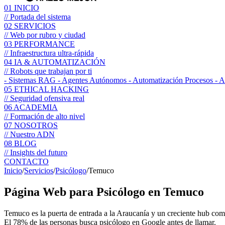
01
INICIO
// Portada del sistema
02
SERVICIOS
// Web por rubro y ciudad
03
PERFORMANCE
// Infraestructura ultra-rápida
04
IA & AUTOMATIZACIÓN
// Robots que trabajan por ti
- Sistemas RAG
- Agentes Autónomos
- Automatización Procesos
- 
05
ETHICAL HACKING
// Seguridad ofensiva real
06
ACADEMIA
// Formación de alto nivel
07
NOSOTROS
// Nuestro ADN
08
BLOG
// Insights del futuro
CONTACTO
Inicio
/
Servicios
/
Psicólogo
/
Temuco
Página Web para
Psicólogo
en Temuco
Temuco es la puerta de entrada a la Araucanía y un creciente hub com
El 78% de las personas busca psicólogo en Google antes de llamar.