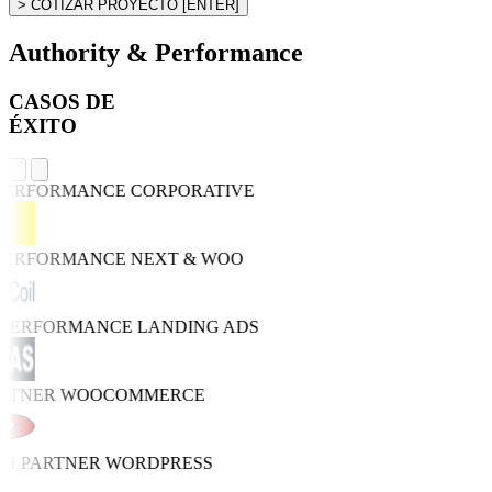
> COTIZAR PROYECTO
[ENTER]
Authority & Performance
CASOS DE
ÉXITO
 PERFORMANCE
CORPORATIVE
 PERFORMANCE
NEXT & WOO
O PERFORMANCE
LANDING ADS
ARTNER
WOOCOMMERCE
TH PARTNER
WORDPRESS