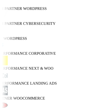
TH PARTNER
WORDPRESS
TH PARTNER
CYBERSECURITY
O
WORDPRESS
 PERFORMANCE
CORPORATIVE
 PERFORMANCE
NEXT & WOO
O PERFORMANCE
LANDING ADS
ARTNER
WOOCOMMERCE