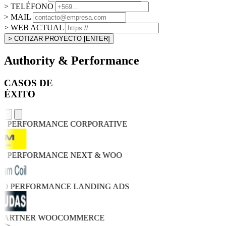
> TELÉFONO
> MAIL
> WEB ACTUAL
> COTIZAR PROYECTO
[ENTER]
Authority & Performance
CASOS DE
ÉXITO
GH PERFORMANCE
CORPORATIVE
GH PERFORMANCE
NEXT & WOO
TRO PERFORMANCE
LANDING ADS
 PARTNER
WOOCOMMERCE