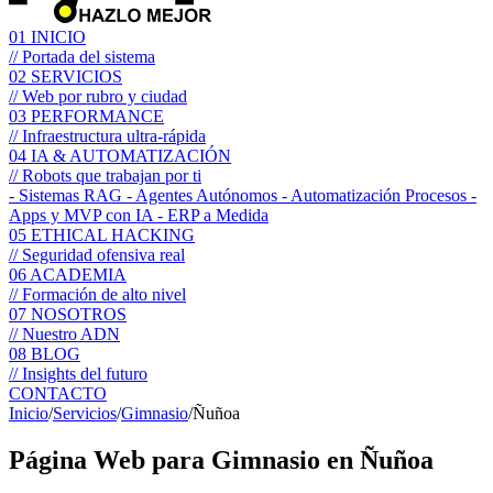
01
INICIO
// Portada del sistema
02
SERVICIOS
// Web por rubro y ciudad
03
PERFORMANCE
// Infraestructura ultra-rápida
04
IA & AUTOMATIZACIÓN
// Robots que trabajan por ti
- Sistemas RAG
- Agentes Autónomos
- Automatización Procesos
-
Apps y MVP con IA
- ERP a Medida
05
ETHICAL HACKING
// Seguridad ofensiva real
06
ACADEMIA
// Formación de alto nivel
07
NOSOTROS
// Nuestro ADN
08
BLOG
// Insights del futuro
CONTACTO
Inicio
/
Servicios
/
Gimnasio
/
Ñuñoa
Página Web para
Gimnasio
en Ñuñoa