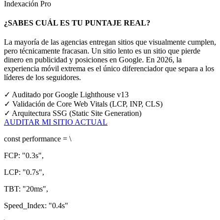
Indexación Pro
¿SABES CUÁL ES TU PUNTAJE REAL?
La mayoría de las agencias entregan sitios que visualmente cumplen,
pero técnicamente fracasan. Un sitio lento es un sitio que pierde
dinero en publicidad y posiciones en Google.
En 2026, la
experiencia móvil extrema es el único diferenciador que separa a los
líderes de los seguidores.
✓
Auditado por Google Lighthouse v13
✓
Validación de Core Web Vitals (LCP, INP, CLS)
✓
Arquitectura SSG (Static Site Generation)
AUDITAR MI SITIO ACTUAL
const
performance = \
FCP:
"0.3s"
,
LCP:
"0.7s"
,
TBT:
"20ms"
,
Speed_Index:
"0.4s"