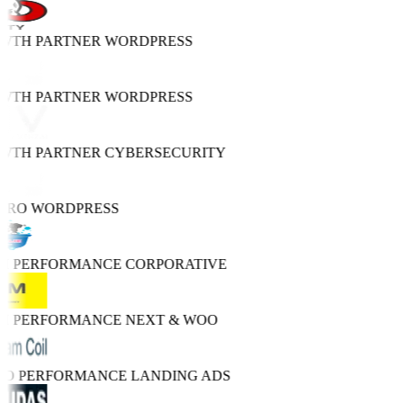
OWTH PARTNER
WORDPRESS
OWTH PARTNER
WORDPRESS
OWTH PARTNER
CYBERSECURITY
PRO
WORDPRESS
GH PERFORMANCE
CORPORATIVE
GH PERFORMANCE
NEXT & WOO
TRO PERFORMANCE
LANDING ADS