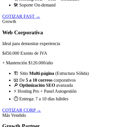
🛠️
Soporte On-demand
COTIZAR FAST →
Growth
Web Corporativa
Ideal para demostrar experiencia
$450.000
Exento de IVA
+ Mantención $120.000/año
🏗️
Sitio
Multi-página
(Estructura Sólida)
📧
De
5 a 10 correos
corporativos
🔎
Optimización SEO
avanzada
⚡
Hosting Pro + Panel Autogestión
⏱️
Entrega: 7 a 10 días hábiles
COTIZAR CORP →
Más Vendido
Growth Partner