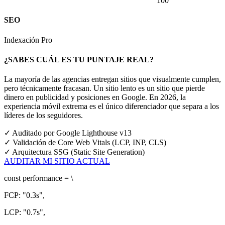
100
SEO
Indexación Pro
¿SABES CUÁL ES TU PUNTAJE REAL?
La mayoría de las agencias entregan sitios que visualmente cumplen,
pero técnicamente fracasan. Un sitio lento es un sitio que pierde
dinero en publicidad y posiciones en Google.
En 2026, la
experiencia móvil extrema es el único diferenciador que separa a los
líderes de los seguidores.
✓
Auditado por Google Lighthouse v13
✓
Validación de Core Web Vitals (LCP, INP, CLS)
✓
Arquitectura SSG (Static Site Generation)
AUDITAR MI SITIO ACTUAL
const
performance = \
FCP:
"0.3s"
,
LCP:
"0.7s"
,