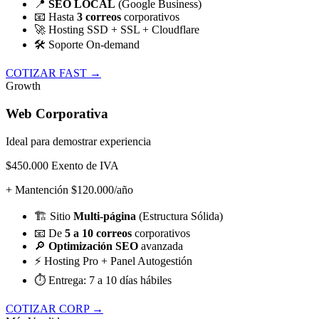
📍
SEO LOCAL
(Google Business)
📧
Hasta
3 correos
corporativos
🚀
Hosting SSD + SSL + Cloudflare
🛠️
Soporte On-demand
COTIZAR FAST →
Growth
Web Corporativa
Ideal para demostrar experiencia
$450.000
Exento de IVA
+ Mantención $120.000/año
🏗️
Sitio
Multi-página
(Estructura Sólida)
📧
De
5 a 10 correos
corporativos
🔎
Optimización SEO
avanzada
⚡
Hosting Pro + Panel Autogestión
⏱️
Entrega: 7 a 10 días hábiles
COTIZAR CORP →