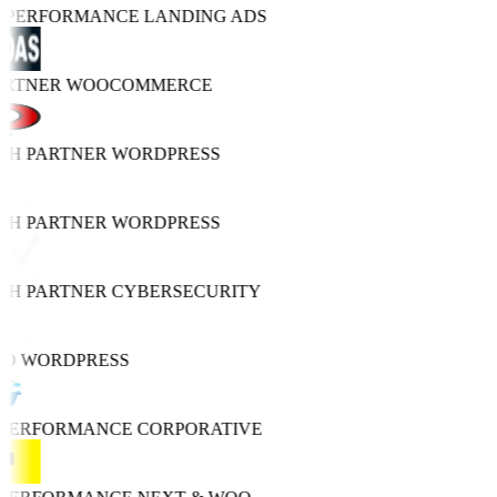
O PERFORMANCE
LANDING ADS
ARTNER
WOOCOMMERCE
TH PARTNER
WORDPRESS
TH PARTNER
WORDPRESS
TH PARTNER
CYBERSECURITY
RO
WORDPRESS
 PERFORMANCE
CORPORATIVE