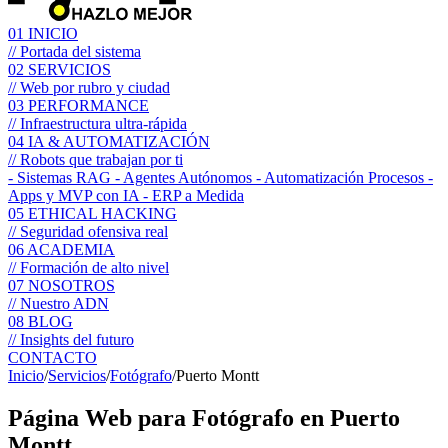
01
INICIO
// Portada del sistema
02
SERVICIOS
// Web por rubro y ciudad
03
PERFORMANCE
// Infraestructura ultra-rápida
04
IA & AUTOMATIZACIÓN
// Robots que trabajan por ti
- Sistemas RAG
- Agentes Autónomos
- Automatización Procesos
-
Apps y MVP con IA
- ERP a Medida
05
ETHICAL HACKING
// Seguridad ofensiva real
06
ACADEMIA
// Formación de alto nivel
07
NOSOTROS
// Nuestro ADN
08
BLOG
// Insights del futuro
CONTACTO
Inicio
/
Servicios
/
Fotógrafo
/
Puerto Montt
Página Web para
Fotógrafo
en Puerto
Montt