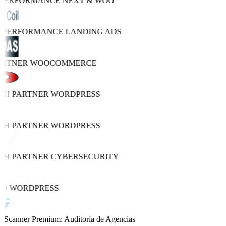
 PERFORMANCE
NEXT & WOO
O PERFORMANCE
LANDING ADS
ARTNER
WOOCOMMERCE
TH PARTNER
WORDPRESS
TH PARTNER
WORDPRESS
TH PARTNER
CYBERSECURITY
RO
WORDPRESS
Scanner Premium: Auditoría de Agencias