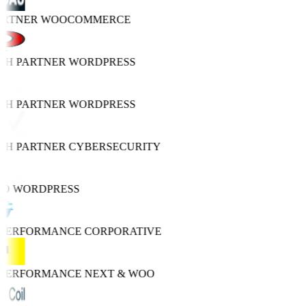
ARTNER
WOOCOMMERCE
TH PARTNER
WORDPRESS
TH PARTNER
WORDPRESS
TH PARTNER
CYBERSECURITY
RO
WORDPRESS
 PERFORMANCE
CORPORATIVE
 PERFORMANCE
NEXT & WOO