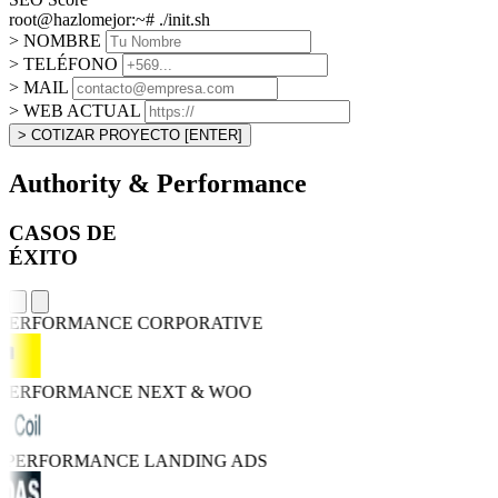
root@hazlomejor:~# ./init.sh
> NOMBRE
> TELÉFONO
> MAIL
> WEB ACTUAL
> COTIZAR PROYECTO
[ENTER]
Authority & Performance
CASOS DE
ÉXITO
 PERFORMANCE
CORPORATIVE
 PERFORMANCE
NEXT & WOO
O PERFORMANCE
LANDING ADS