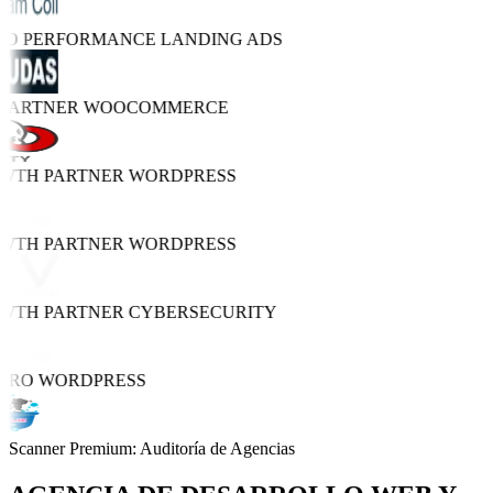
TRO PERFORMANCE
LANDING ADS
 PARTNER
WOOCOMMERCE
OWTH PARTNER
WORDPRESS
OWTH PARTNER
WORDPRESS
OWTH PARTNER
CYBERSECURITY
 PRO
WORDPRESS
Scanner Premium: Auditoría de Agencias