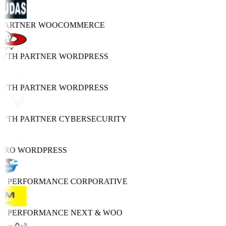
 PARTNER
WOOCOMMERCE
OWTH PARTNER
WORDPRESS
OWTH PARTNER
WORDPRESS
OWTH PARTNER
CYBERSECURITY
 PRO
WORDPRESS
GH PERFORMANCE
CORPORATIVE
GH PERFORMANCE
NEXT & WOO