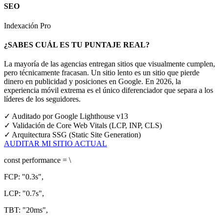
SEO
Indexación Pro
¿SABES CUÁL ES TU PUNTAJE REAL?
La mayoría de las agencias entregan sitios que visualmente cumplen,
pero técnicamente fracasan. Un sitio lento es un sitio que pierde
dinero en publicidad y posiciones en Google.
En 2026, la
experiencia móvil extrema es el único diferenciador que separa a los
líderes de los seguidores.
✓
Auditado por Google Lighthouse v13
✓
Validación de Core Web Vitals (LCP, INP, CLS)
✓
Arquitectura SSG (Static Site Generation)
AUDITAR MI SITIO ACTUAL
const
performance = \
FCP:
"0.3s"
,
LCP:
"0.7s"
,
TBT:
"20ms"
,