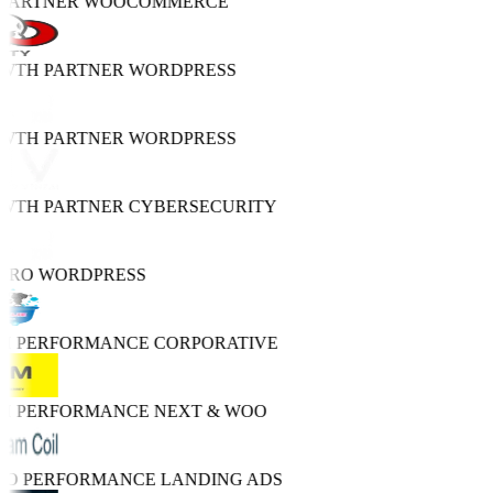
 PARTNER
WOOCOMMERCE
OWTH PARTNER
WORDPRESS
OWTH PARTNER
WORDPRESS
OWTH PARTNER
CYBERSECURITY
 PRO
WORDPRESS
GH PERFORMANCE
CORPORATIVE
GH PERFORMANCE
NEXT & WOO
TRO PERFORMANCE
LANDING ADS