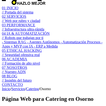
01
INICIO
// Portada del sistema
02
SERVICIOS
// Web por rubro y ciudad
03
PERFORMANCE
// Infraestructura ultra-rápida
04
IA & AUTOMATIZACIÓN
// Robots que trabajan por ti
- Sistemas RAG
- Agentes Autónomos
- Automatización Procesos
-
Apps y MVP con IA
- ERP a Medida
05
ETHICAL HACKING
// Seguridad ofensiva real
06
ACADEMIA
// Formación de alto nivel
07
NOSOTROS
// Nuestro ADN
08
BLOG
// Insights del futuro
CONTACTO
Inicio
/
Servicios
/
Catering
/
Osorno
Página Web para
Catering
en Osorno