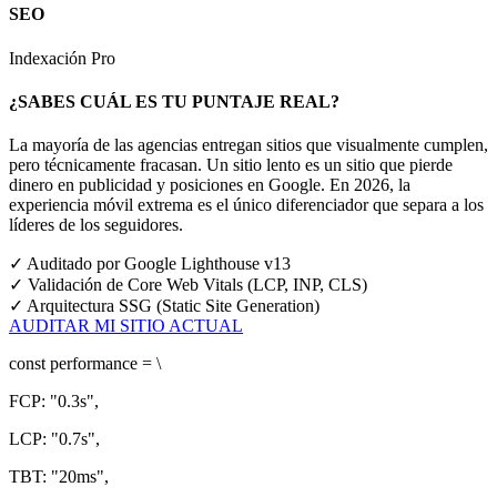
SEO
Indexación Pro
¿SABES CUÁL ES TU PUNTAJE REAL?
La mayoría de las agencias entregan sitios que visualmente cumplen,
pero técnicamente fracasan. Un sitio lento es un sitio que pierde
dinero en publicidad y posiciones en Google.
En 2026, la
experiencia móvil extrema es el único diferenciador que separa a los
líderes de los seguidores.
✓
Auditado por Google Lighthouse v13
✓
Validación de Core Web Vitals (LCP, INP, CLS)
✓
Arquitectura SSG (Static Site Generation)
AUDITAR MI SITIO ACTUAL
const
performance = \
FCP:
"0.3s"
,
LCP:
"0.7s"
,
TBT:
"20ms"
,