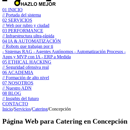
01
INICIO
// Portada del sistema
02
SERVICIOS
// Web por rubro y ciudad
03
PERFORMANCE
// Infraestructura ultra-rápida
04
IA & AUTOMATIZACIÓN
// Robots que trabajan por ti
- Sistemas RAG
- Agentes Autónomos
- Automatización Procesos
-
Apps y MVP con IA
- ERP a Medida
05
ETHICAL HACKING
// Seguridad ofensiva real
06
ACADEMIA
// Formación de alto nivel
07
NOSOTROS
// Nuestro ADN
08
BLOG
// Insights del futuro
CONTACTO
Inicio
/
Servicios
/
Catering
/
Concepción
Página Web para
Catering
en Concepción