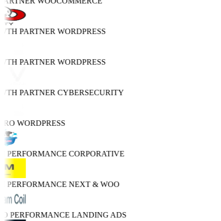
 PARTNER
WOOCOMMERCE
OWTH PARTNER
WORDPRESS
OWTH PARTNER
WORDPRESS
OWTH PARTNER
CYBERSECURITY
PRO
WORDPRESS
GH PERFORMANCE
CORPORATIVE
GH PERFORMANCE
NEXT & WOO
TRO PERFORMANCE
LANDING ADS