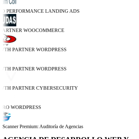
TRO PERFORMANCE
LANDING ADS
 PARTNER
WOOCOMMERCE
OWTH PARTNER
WORDPRESS
OWTH PARTNER
WORDPRESS
OWTH PARTNER
CYBERSECURITY
PRO
WORDPRESS
Scanner Premium: Auditoría de Agencias